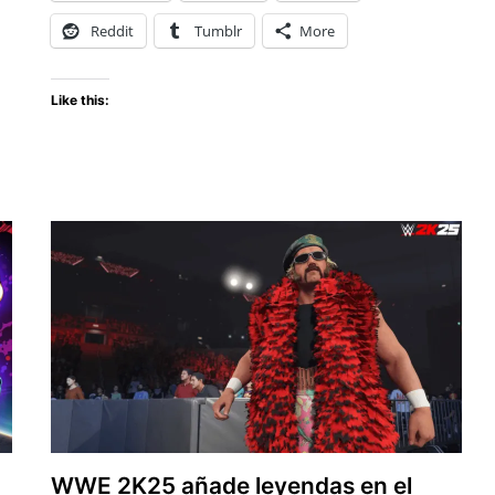
RPG
Reddit
Tumblr
More
de
Square
Like this:
Enix
WWE 2K25 añade leyendas en el