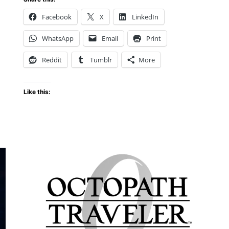
&
Facebook
X
LinkedIn
Dark
Ties
WhatsApp
Email
Print
—
Reseña,
Reddit
Tumblr
More
novedades
y
Like this:
todo
lo
que
debes
saber