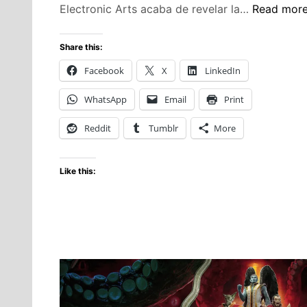
EA
Electronic Arts acaba de revelar la…
Read mor
SPORTS
FC
Share this:
27:
Facebook
X
LinkedIn
Mbappé
y
WhatsApp
Email
Print
Bellingha
Encabeza
Reddit
Tumblr
More
la
Ultimate
Like this:
Plus
Edition