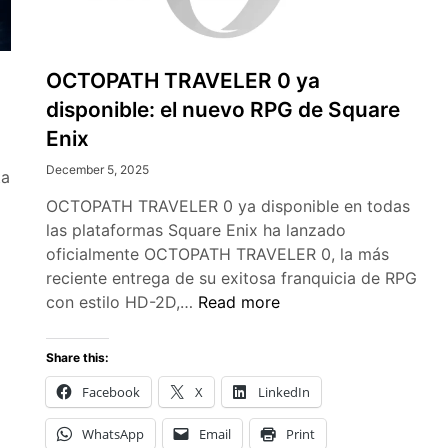
OCTOPATH TRAVELER 0 ya
disponible: el nuevo RPG de Square
Enix
December 5, 2025
ta
OCTOPATH TRAVELER 0 ya disponible en todas
las plataformas Square Enix ha lanzado
ega
oficialmente OCTOPATH TRAVELER 0, la más
an:
reciente entrega de su exitosa franquicia de RPG
ual
OCTOPATH
con estilo HD-2D,…
Read more
verride
TRAVELER
onfirma
0
Share this:
u
ya
anzamiento
Facebook
X
LinkedIn
disponible:
n
el
WhatsApp
Email
Print
027
nuevo