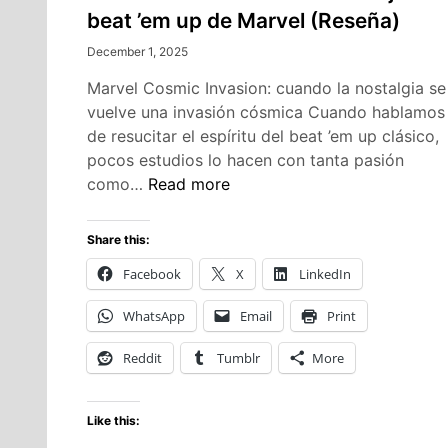
beat ’em up de Marvel (Reseña)
December 1, 2025
Marvel Cosmic Invasion: cuando la nostalgia se
vuelve una invasión cósmica Cuando hablamos
de resucitar el espíritu del beat ’em up clásico,
pocos estudios lo hacen con tanta pasión
Marvel
como…
Read more
Cosmic
Invasion:
Share this:
el
Facebook
X
LinkedIn
mejor
beat
WhatsApp
Email
Print
’em
up
Reddit
Tumblr
More
de
Marvel
Like this:
(Reseña)