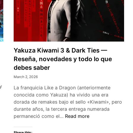
Yakuza Kiwami 3 & Dark Ties —
Reseña, novedades y todo lo que
debes saber
March 2, 2026
y
La franquicia Like a Dragon (anteriormente
conocida como Yakuza) ha vivido una era
dorada de remakes bajo el sello «Kiwami», pero
durante años, la tercera entrega numerada
Yakuza
permaneció como el…
Read more
Kiwami
3
Share this: