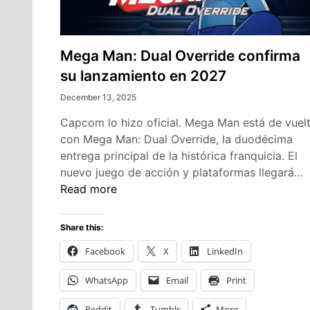
Mega Man: Dual Override confirma
su lanzamiento en 2027
December 13, 2025
Capcom lo hizo oficial. Mega Man está de vuel
con Mega Man: Dual Override, la duodécima
entrega principal de la histórica franquicia. El
M
nuevo juego de acción y plataformas llegará…
M
Read more
D
O
Share this:
c
Facebook
X
LinkedIn
s
l
WhatsApp
Email
Print
e
2
Reddit
Tumblr
More