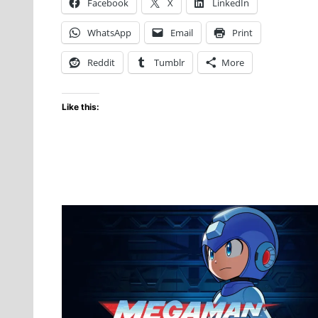
Facebook
X
LinkedIn
Remastered
ya
WhatsApp
Email
Print
está
disponible
Reddit
Tumblr
More
Like this: