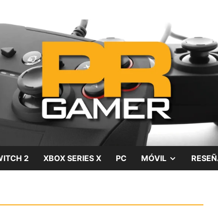
gos, películas y series
SHOW
ITCH 2
XBOX SERIES X
PC
MÓVIL
RESEÑ
SUB
MENU