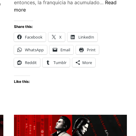
Scott
entonces, la franquicia ha acumulado…
Read
e
Pilgrim
more
EX:
Un
Share this:
beat
Facebook
X
LinkedIn
‘em
up
m
WhatsApp
Email
Print
que
n
revive
Reddit
Tumblr
More
la
magia
Like this:
de
la
franquicia