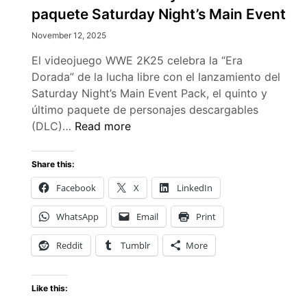
paquete Saturday Night’s Main Event
November 12, 2025
El videojuego WWE 2K25 celebra la “Era
Dorada” de la lucha libre con el lanzamiento del
Saturday Night’s Main Event Pack, el quinto y
último paquete de personajes descargables
WWE
(DLC)…
Read more
2K25
añade
Share this:
leyendas
Facebook
X
LinkedIn
en
el
WhatsApp
Email
Print
paquete
Saturday
Reddit
Tumblr
More
Night’s
Main
Like this:
Event