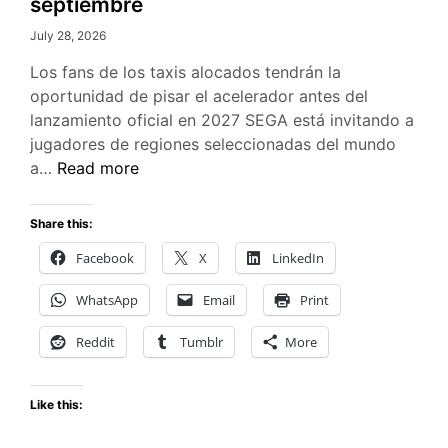
septiembre
July 28, 2026
Los fans de los taxis alocados tendrán la
oportunidad de pisar el acelerador antes del
lanzamiento oficial en 2027 SEGA está invitando a
jugadores de regiones seleccionadas del mundo
Crazy
a…
Read more
Taxi:
World
Share this:
Tour
Facebook
X
LinkedIn
–
Primera
WhatsApp
Email
Print
Prueba
Multijugador
Reddit
Tumblr
More
llega
en
Like this:
septiembre