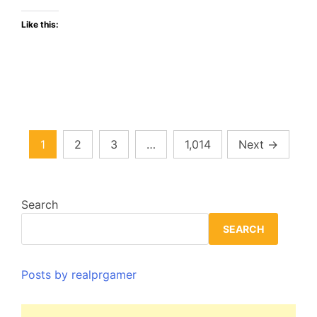
junio:
Like this:
estas
son
sus
ediciones
y
bonos
de
Posts
1
2
3
…
1,014
Next
→
preventa
pagination
Search
SEARCH
Posts by realprgamer