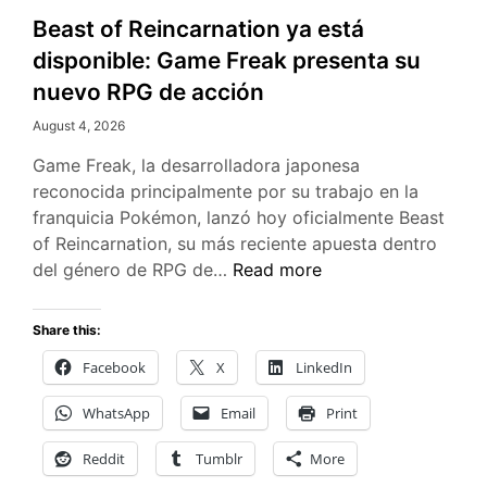
Beast of Reincarnation ya está
disponible: Game Freak presenta su
nuevo RPG de acción
August 4, 2026
Game Freak, la desarrolladora japonesa
reconocida principalmente por su trabajo en la
franquicia Pokémon, lanzó hoy oficialmente Beast
of Reincarnation, su más reciente apuesta dentro
Beast
del género de RPG de…
Read more
of
Reincarnation
Share this:
ya
Facebook
X
LinkedIn
está
disponible:
WhatsApp
Email
Print
Game
Freak
Reddit
Tumblr
More
presenta