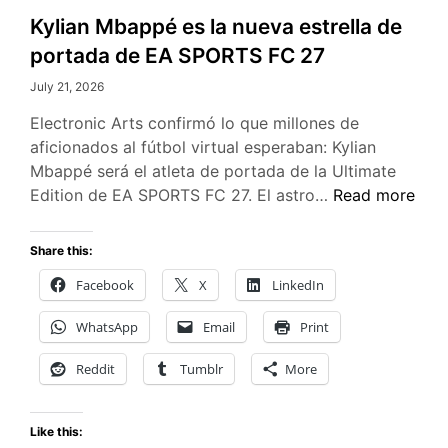
Kylian Mbappé es la nueva estrella de
portada de EA SPORTS FC 27
July 21, 2026
Electronic Arts confirmó lo que millones de
aficionados al fútbol virtual esperaban: Kylian
Mbappé será el atleta de portada de la Ultimate
Kylian
Edition de EA SPORTS FC 27. El astro…
Read more
Mbappé
es
Share this:
la
Facebook
X
LinkedIn
nueva
estrella
WhatsApp
Email
Print
de
portada
Reddit
Tumblr
More
de
EA
Like this:
SPORTS