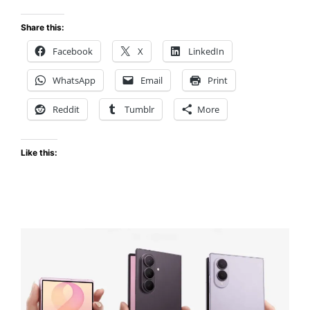
FX5:
la
Share this:
nueva
Facebook
X
LinkedIn
cámara
que
WhatsApp
Email
Print
promete
cambiar
Reddit
Tumblr
More
el
juego
Like this:
para
creadores
de
contenido
y
streamers