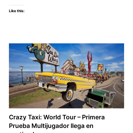
su
Like this:
nuevo
RPG
de
acción
Crazy Taxi: World Tour – Primera
Prueba Multijugador llega en