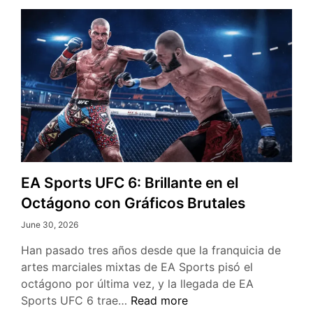
el
adiós
a
los
discos
físicos
EA Sports UFC 6: Brillante en el
Octágono con Gráficos Brutales
June 30, 2026
Han pasado tres años desde que la franquicia de
artes marciales mixtas de EA Sports pisó el
octágono por última vez, y la llegada de EA
EA
Sports UFC 6 trae…
Read more