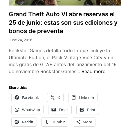
Grand Theft Auto VI abre reservas el
25 de junio: estas son sus ediciones y
bonos de preventa
June 24, 2026
Rockstar Games detalla todo lo que incluye la
Ultimate Edition, el Pack Vintage Vice City y un
mes gratis de GTA+ antes del lanzamiento del 19
Grand
de noviembre Rockstar Games…
Read more
Theft
Auto
Share this:
VI
Facebook
X
LinkedIn
abre
reservas
WhatsApp
Email
Print
el
25
Reddit
Tumblr
More
de