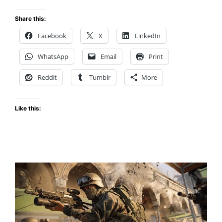
Sports
UFC
Share this:
6:
Facebook
X
LinkedIn
Brillante
en
WhatsApp
Email
Print
el
Octágono
Reddit
Tumblr
More
con
Gráficos
Like this:
Brutales