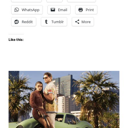
la
WhatsApp
Email
Print
Temporada
3
Reddit
Tumblr
More
con
el
Like this:
evento
Trabajo
Sucio
y
nuevos
modos
de
juego