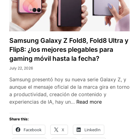
Samsung Galaxy Z Fold8, Fold8 Ultra y
Flip8: ¿los mejores plegables para
gaming móvil hasta la fecha?
July 22, 2026
Samsung presentó hoy su nueva serie Galaxy Z, y
aunque el mensaje oficial de la marca gira en torno
a productividad, creación de contenido y
Samsung
experiencias de IA, hay un…
Read more
Galaxy
Z
Share this:
Fold8,
Facebook
X
LinkedIn
Fold8
Ultra