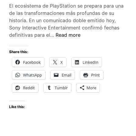
El ecosistema de PlayStation se prepara para una
de las transformaciones más profundas de su
historia. En un comunicado doble emitido hoy,
Sony Interactive Entertainment confirmó fechas
El
definitivas para el…
Read more
fin
de
Share this:
una
Facebook
X
LinkedIn
era:
PlayStation
WhatsApp
Email
Print
anuncia
el
Reddit
Tumblr
More
cierre
de
Like this:
sus
tiendas
clásicas
y