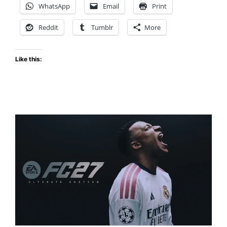
WhatsApp
Email
Print
y
Flip8:
Reddit
Tumblr
More
¿los
mejores
Like this:
plegables
para
gaming
móvil
hasta
la
fecha?