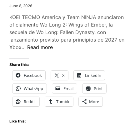
June 8, 2026
KOEI TECMO America y Team NINJA anunciaron
oficialmente Wo Long 2: Wings of Ember, la
secuela de Wo Long: Fallen Dynasty, con
lanzamiento previsto para principios de 2027 en
Wo
Xbox…
Read more
Long
2:
Share this:
Wings
Facebook
X
LinkedIn
of
Ember
WhatsApp
Email
Print
—
La
Reddit
Tumblr
More
secuela
del
Like this:
aclamado
soulslike
llega