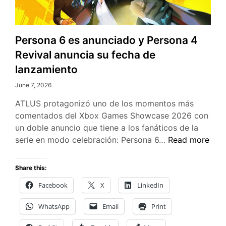
Persona 6 es anunciado y Persona 4
Revival anuncia su fecha de
lanzamiento
June 7, 2026
ATLUS protagonizó uno de los momentos más
comentados del Xbox Games Showcase 2026 con
un doble anuncio que tiene a los fanáticos de la
Persona
serie en modo celebración: Persona 6…
Read more
6
es
Share this:
anunciado
Facebook
X
LinkedIn
y
Persona
WhatsApp
Email
Print
4
Revival