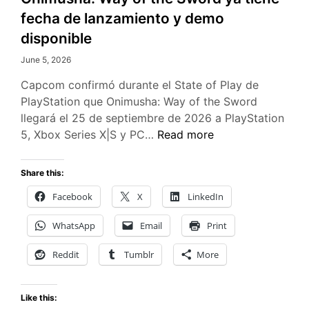
fecha de lanzamiento y demo
disponible
June 5, 2026
Capcom confirmó durante el State of Play de
PlayStation que Onimusha: Way of the Sword
llegará el 25 de septiembre de 2026 a PlayStation
Onimusha:
5, Xbox Series X|S y PC…
Read more
Way
of
Share this:
the
Facebook
X
LinkedIn
Sword
ya
WhatsApp
Email
Print
tiene
fecha
Reddit
Tumblr
More
de
lanzamiento
Like this:
y