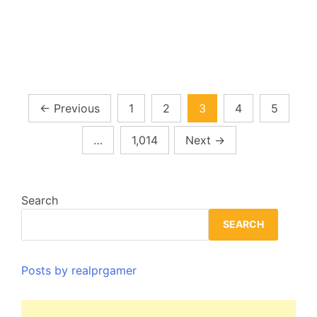
demo
disponible
Posts
←
Previous
1
2
3
4
5
pagination
…
1,014
Next
→
Search
SEARCH
Posts by realprgamer