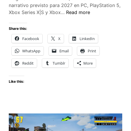
narrativo previsto para 2027 en PC, PlayStation 5,
Magicians:
Xbox Series X|S y Xbox…
Read more
The
Devil’s
Share this:
Deal
Facebook
X
LinkedIn
—
Un
WhatsApp
Email
Print
FPS
de
Reddit
Tumblr
More
magia
sobrenatural
Like this:
llega
en
2027