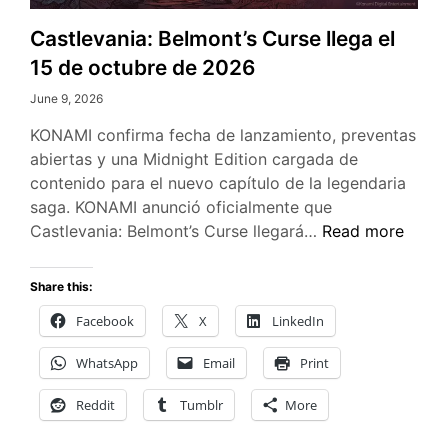
Castlevania: Belmont’s Curse llega el
15 de octubre de 2026
June 9, 2026
KONAMI confirma fecha de lanzamiento, preventas
abiertas y una Midnight Edition cargada de
contenido para el nuevo capítulo de la legendaria
saga. KONAMI anunció oficialmente que
Castlevania:
Castlevania: Belmont’s Curse llegará…
Read more
Belmont’s
Curse
Share this:
llega
Facebook
X
LinkedIn
el
15
WhatsApp
Email
Print
de
octubre
Reddit
Tumblr
More
de
2026