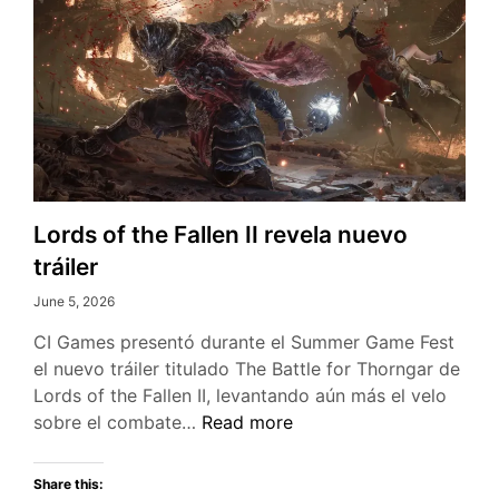
Lords of the Fallen II revela nuevo
tráiler
June 5, 2026
CI Games presentó durante el Summer Game Fest
el nuevo tráiler titulado The Battle for Thorngar de
Lords of the Fallen II, levantando aún más el velo
Lords
sobre el combate…
Read more
of
the
Share this: