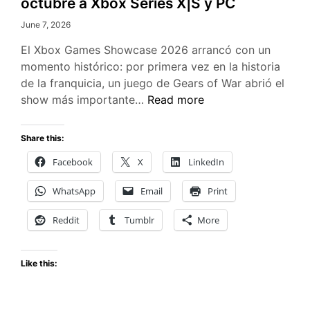
octubre a Xbox Series X|S y PC
June 7, 2026
El Xbox Games Showcase 2026 arrancó con un
momento histórico: por primera vez en la historia
de la franquicia, un juego de Gears of War abrió el
Gears
show más importante…
Read more
of
War:
Share this:
E-
Facebook
X
LinkedIn
Day
llega
WhatsApp
Email
Print
el
6
Reddit
Tumblr
More
de
octubre
Like this:
a
Xbox
Series