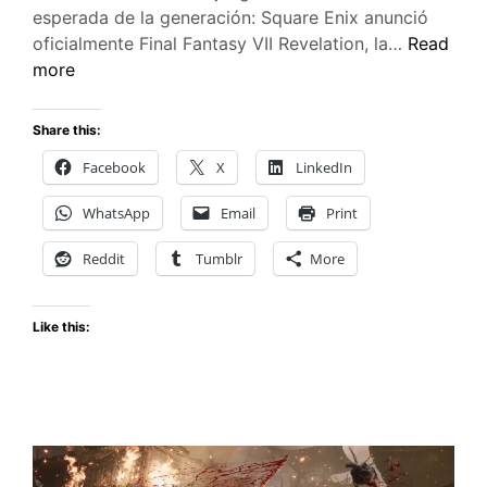
esperada de la generación: Square Enix anunció
Final
oficialmente Final Fantasy VII Revelation, la…
Read
Fantasy
more
VII
Revelatio
Share this:
el
Facebook
X
LinkedIn
cierre
épico
WhatsApp
Email
Print
de
30
Reddit
Tumblr
More
años
de
Like this:
historia
llega
en
2027