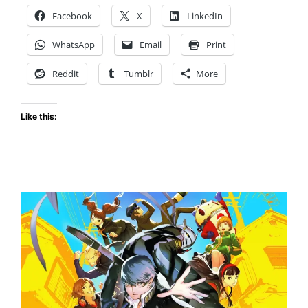
—
Facebook
X
LinkedIn
El
clásic
WhatsApp
Email
Print
de
SEGA
Reddit
Tumblr
More
regres
en
Like this:
el
2027