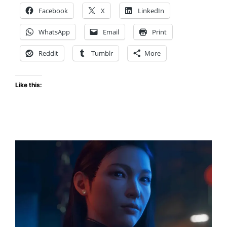
Fallen
Facebook
X
LinkedIn
II
revela
WhatsApp
Email
Print
nuevo
tráiler
Reddit
Tumblr
More
Like this: