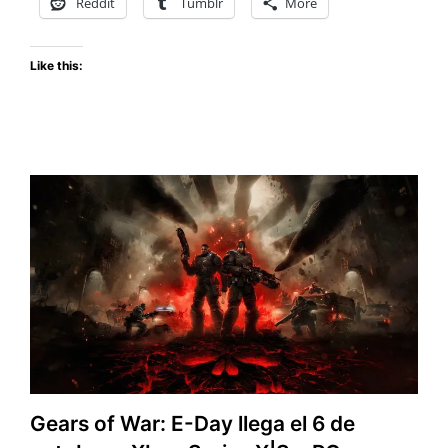
Reddit
Tumblr
More
anuncia
su
Like this:
fecha
de
lanzamiento
Gears of War: E-Day llega el 6 de