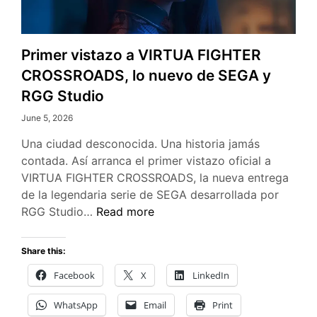
Primer vistazo a VIRTUA FIGHTER
CROSSROADS, lo nuevo de SEGA y
RGG Studio
June 5, 2026
Una ciudad desconocida. Una historia jamás
contada. Así arranca el primer vistazo oficial a
VIRTUA FIGHTER CROSSROADS, la nueva entrega
de la legendaria serie de SEGA desarrollada por
Primer
RGG Studio…
Read more
vistazo
a
Share this:
VIRTUA
Facebook
X
LinkedIn
FIGHTER
CROSSROADS,
WhatsApp
Email
Print
lo