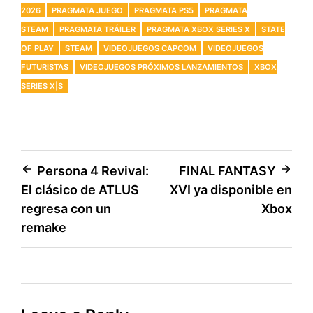
2026
PRAGMATA JUEGO
PRAGMATA PS5
PRAGMATA
STEAM
PRAGMATA TRÁILER
PRAGMATA XBOX SERIES X
STATE
OF PLAY
STEAM
VIDEOJUEGOS CAPCOM
VIDEOJUEGOS
FUTURISTAS
VIDEOJUEGOS PRÓXIMOS LANZAMIENTOS
XBOX
SERIES X|S
Post
Persona 4 Revival:
FINAL FANTASY
El clásico de ATLUS
XVI ya disponible en
navigation
regresa con un
Xbox
remake