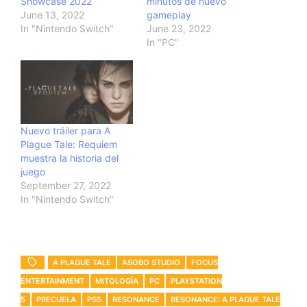
Showcase 2022
minutos de nuevo
June 13, 2022
gameplay
In "Nintendo Switch"
June 23, 2022
In "PC"
Nuevo tráiler para A
Plague Tale: Requiem
muestra la historia del
juego
September 27, 2022
In "Nintendo Switch"
A PLAGUE TALE
ASOBO STUDIO
FOCUS
ENTERTAINMENT
MITOLOGÍA
PC
PLAYSTATION
5
PRECUELA
PS5
RESONANCE
RESONANCE: A PLAGUE TALE