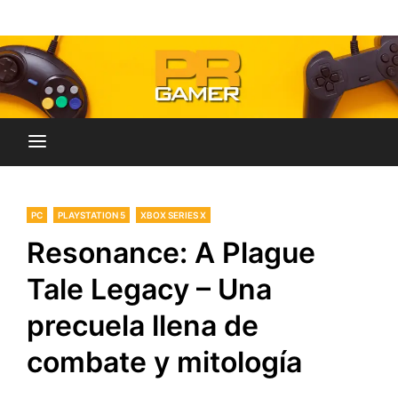
Skip
Blog dedicado a brindar noticias sobre videojuegos,
to
PR-Gamer
películas y series
content
PC
PLAYSTATION 5
XBOX SERIES X
Resonance: A Plague
Tale Legacy – Una
precuela llena de
combate y mitología