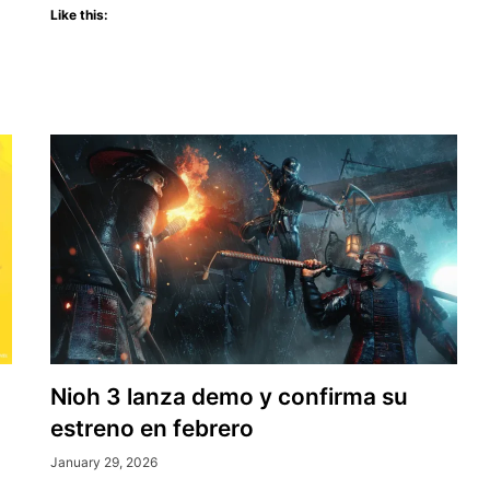
Like this:
todo
lo
que
debes
saber
Nioh 3 lanza demo y confirma su
estreno en febrero
January 29, 2026