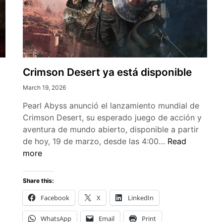
Crimson Desert ya está disponible
March 19, 2026
Pearl Abyss anunció el lanzamiento mundial de
Crimson Desert, su esperado juego de acción y
aventura de mundo abierto, disponible a partir
Crimson
de hoy, 19 de marzo, desde las 4:00…
Read
Desert
more
ya
está
Share this:
disponible
Facebook
X
LinkedIn
WhatsApp
Email
Print