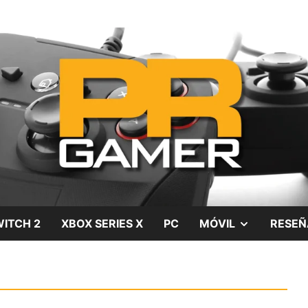
gos, películas y series
SHOW
ITCH 2
XBOX SERIES X
PC
MÓVIL
RESEÑ
SUB
MENU