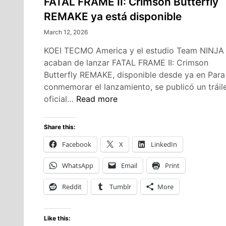
FATAL FRAME II: Crimson Butterfly
REMAKE ya está disponible
March 12, 2026
KOEI TECMO America y el estudio Team NINJA
acaban de lanzar FATAL FRAME II: Crimson
Butterfly REMAKE, disponible desde ya en Para
conmemorar el lanzamiento, se publicó un tráil
FATAL
oficial…
Read more
FRAME
II:
Share this:
Crimson
Facebook
X
LinkedIn
Butterfly
REMAKE
WhatsApp
Email
Print
ya
está
Reddit
Tumblr
More
disponible
Like this: