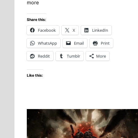
Mbapp
more
es
la
Share this:
nueva
Facebook
X
LinkedIn
estrella
de
WhatsApp
Email
Print
portad
de
Reddit
Tumblr
More
EA
SPORT
Like this:
FC
27