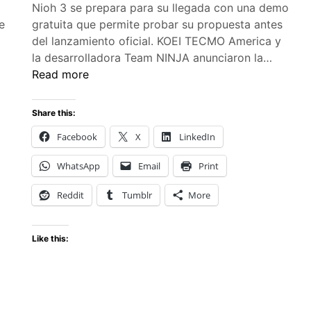
Nioh 3 se prepara para su llegada con una demo
e
gratuita que permite probar su propuesta antes
del lanzamiento oficial. KOEI TECMO America y
Nioh
la desarrolladora Team NINJA anunciaron la…
3
Read more
lanza
demo
Share this:
y
Facebook
X
LinkedIn
confir
su
WhatsApp
Email
Print
estreno
en
Reddit
Tumblr
More
febrero
Like this: