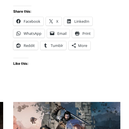
é
Sports
UFC
Share this:
6:
Facebook
X
LinkedIn
Brillante
en
WhatsApp
Email
Print
el
a
Octágono
Reddit
Tumblr
More
con
Gráficos
S
Like this:
Brutales