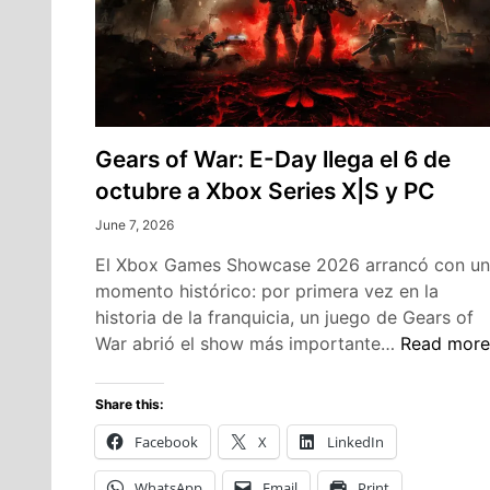
Gears of War: E-Day llega el 6 de
octubre a Xbox Series X|S y PC
June 7, 2026
El Xbox Games Showcase 2026 arrancó con un
momento histórico: por primera vez en la
historia de la franquicia, un juego de Gears of
Gears
War abrió el show más importante…
Read more
of
War:
Share this:
E-
Facebook
X
LinkedIn
Day
llega
WhatsApp
Email
Print