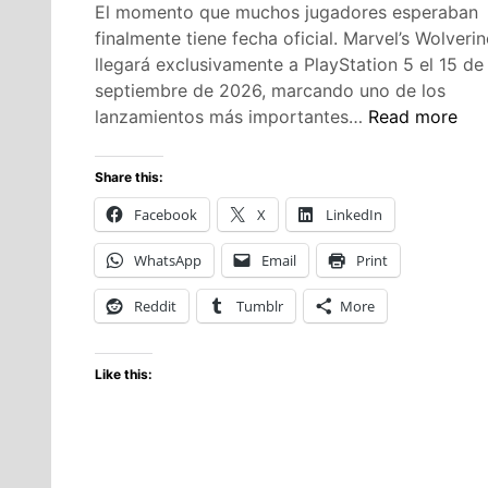
El momento que muchos jugadores esperaban
finalmente tiene fecha oficial. Marvel’s Wolverin
llegará exclusivamente a PlayStation 5 el 15 de
septiembre de 2026, marcando uno de los
Marvel’s
lanzamientos más importantes…
Read more
Wolverine
llega
Share this:
el
Facebook
X
LinkedIn
15
de
WhatsApp
Email
Print
septiembre
de
Reddit
Tumblr
More
2026
Like this: