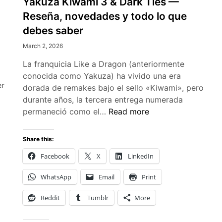
Yakuza Kiwami 3 & Dark Ties —
Reseña, novedades y todo lo que
debes saber
March 2, 2026
La franquicia Like a Dragon (anteriormente
conocida como Yakuza) ha vivido una era
er
dorada de remakes bajo el sello «Kiwami», pero
durante años, la tercera entrega numerada
Yakuza
permaneció como el…
Read more
Kiwami
3
Share this:
&
Facebook
X
LinkedIn
Dark
Ties
WhatsApp
Email
Print
—
Reseña,
Reddit
Tumblr
More
novedades
y