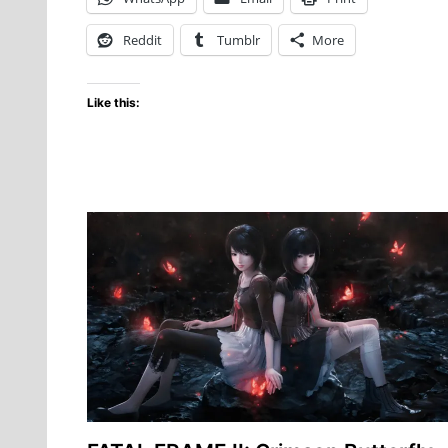
el
6
Reddit
Tumblr
More
de
octubre
Like this:
a
Xbox
Series
X|S
y
PC