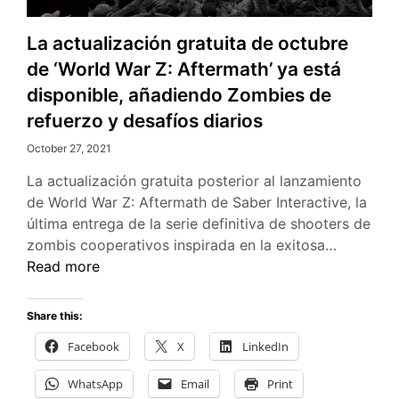
La actualización gratuita de octubre
de ‘World War Z: Aftermath’ ya está
disponible, añadiendo Zombies de
refuerzo y desafíos diarios
October 27, 2021
La actualización gratuita posterior al lanzamiento
de World War Z: Aftermath de Saber Interactive, la
última entrega de la serie definitiva de shooters de
La
zombis cooperativos inspirada en la exitosa…
actualiza
Read more
gratuita
de
Share this:
octubre
Facebook
X
LinkedIn
de
‘World
WhatsApp
Email
Print
War