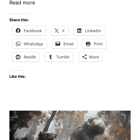
ESTÁ
Read more
DISPON
JUST
Share this:
DANCE
Facebook
X
LinkedIn
2022
WhatsApp
Email
Print
Reddit
Tumblr
More
Like this: