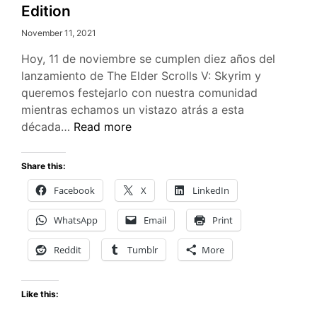
Edition
November 11, 2021
Hoy, 11 de noviembre se cumplen diez años del
lanzamiento de The Elder Scrolls V: Skyrim y
queremos festejarlo con nuestra comunidad
mientras echamos un vistazo atrás a esta
Ya
década…
Read more
está
disponible
Share this:
Skyrim
Facebook
X
LinkedIn
Anniversary
Edition
WhatsApp
Email
Print
Reddit
Tumblr
More
Like this: