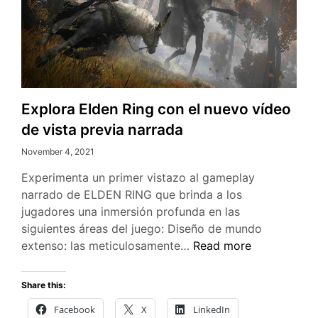
Explora Elden Ring con el nuevo vídeo
de vista previa narrada
November 4, 2021
Experimenta un primer vistazo al gameplay
narrado de ELDEN RING que brinda a los
jugadores una inmersión profunda en las
siguientes áreas del juego: Diseño de mundo
Explora
extenso: las meticulosamente…
Read more
Elden
Ring
Share this:
con
Facebook
X
LinkedIn
el