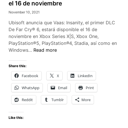
el 16 de noviembre
November 10, 2021
Ubisoft anuncia que Vaas: Insanity, el primer DLC
De Far Cry® 6, estará disponible el 16 de
noviembre en Xbox Series X|S, Xbox One,
PlayStation®5, PlayStation®4, Stadia, así como en
El
Windows…
Read more
DLC
Vaas:
Share this:
Insanity
Facebook
X
LinkedIn
de
Far
WhatsApp
Email
Print
Cry
6
Reddit
Tumblr
More
llega
el
Like this:
16
de