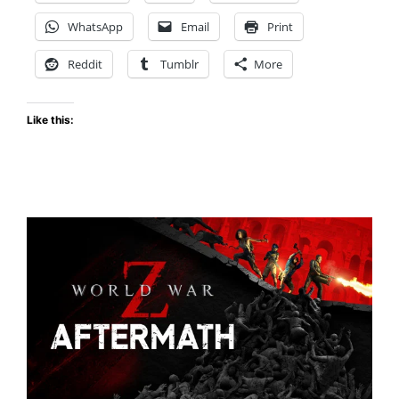
nuevo
WhatsApp
Email
Print
vídeo
de
Reddit
Tumblr
More
vista
previa
Like this:
narrada