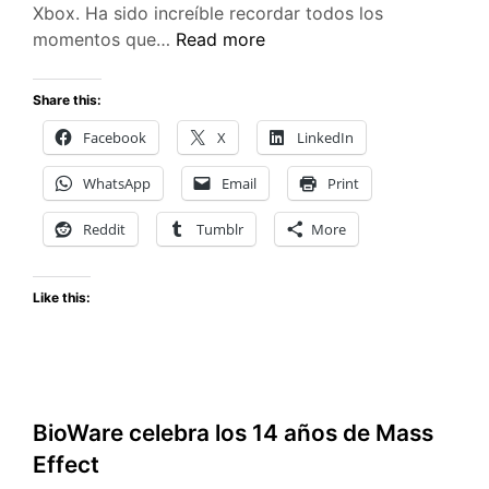
Xbox. Ha sido increíble recordar todos los
Celebración
momentos que…
Read more
del
aniversario
Share this:
de
Facebook
X
LinkedIn
Xbox
WhatsApp
Email
Print
Reddit
Tumblr
More
Like this:
BioWare celebra los 14 años de Mass
Effect