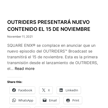
OUTRIDERS PRESENTARÁ NUEVO
CONTENIDO EL 15 DE NOVIEMBRE
November 11, 2021
SQUARE ENIX® se complace en anunciar que un
nuevo episodio del OUTRIDERS™ Broadcast se
transmitirá el 15 de noviembre. Esta es la primera
transmisión desde el lanzamiento de OUTRIDERS,
OUTRIDERS
el…
Read more
PRESENTARÁ
NUEVO
Share this:
CONTENIDO
Facebook
X
LinkedIn
EL
15
WhatsApp
Email
Print
DE