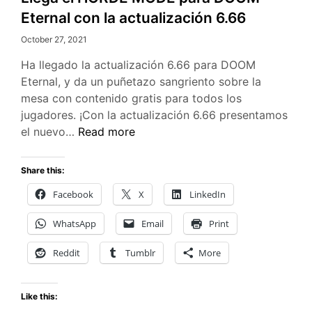
Eternal con la actualización 6.66
October 27, 2021
Ha llegado la actualización 6.66 para DOOM
Eternal, y da un puñetazo sangriento sobre la
mesa con contenido gratis para todos los
jugadores. ¡Con la actualización 6.66 presentamos
Llega
el nuevo…
Read more
el
HORDE
Share this:
MODE
Facebook
X
LinkedIn
para
DOOM
WhatsApp
Email
Print
Eternal
con
Reddit
Tumblr
More
la
actualización
Like this:
6.66