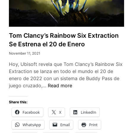
Tom Clancy’s Rainbow Six Extraction
Se Estrena el 20 de Enero
November 11, 2021
Hoy, Ubisoft revela que Tom Clancy’s Rainbow Six
Extraction se lanza en todo el mundo el 20 de
enero de 2022 con un sistema de Buddy Pass de
Tom
juego cruzado,…
Read more
Clancy’s
Rainbow
Share this:
Six
Facebook
X
LinkedIn
Extraction
Se
WhatsApp
Email
Print
Estrena