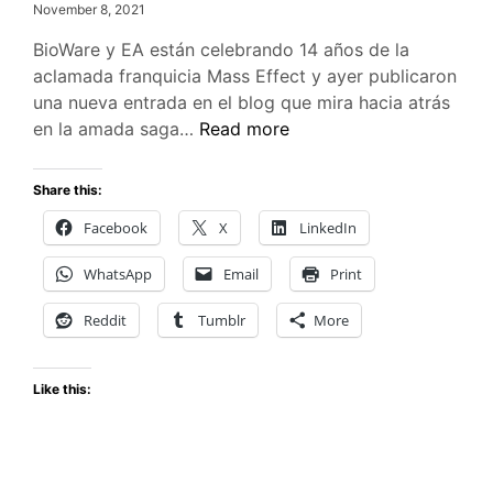
November 8, 2021
BioWare y EA están celebrando 14 años de la
aclamada franquicia Mass Effect y ayer publicaron
una nueva entrada en el blog que mira hacia atrás
BioWare
en la amada saga…
Read more
celebra
los
Share this:
14
Facebook
X
LinkedIn
años
de
WhatsApp
Email
Print
Mass
Effect
Reddit
Tumblr
More
Like this: