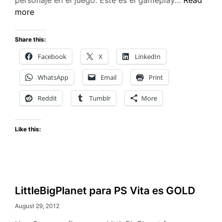
de
more
Raiden
en
Share this:
PlayStatio
Facebook
X
LinkedIn
All-
Stars
WhatsApp
Email
Print
Battle
Royale
Reddit
Tumblr
More
Like this:
LittleBigPlanet para PS Vita es GOLD
August 29, 2012