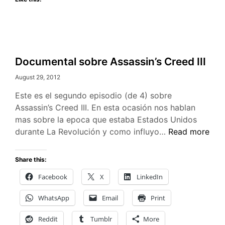
Documental sobre Assassin’s Creed III
August 29, 2012
Este es el segundo episodio (de 4) sobre
Assassin’s Creed III. En esta ocasión nos hablan
mas sobre la epoca que estaba Estados Unidos
Documental
durante La Revolución y como influyo…
Read more
sobre
Assassin’s
Share this:
Creed
Facebook
X
LinkedIn
III
WhatsApp
Email
Print
Reddit
Tumblr
More