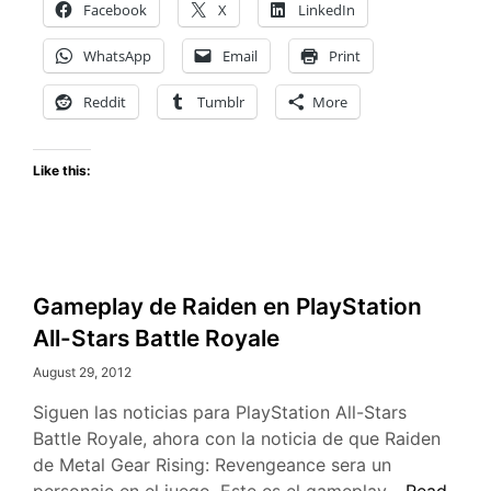
Facebook
X
LinkedIn
2K13
WhatsApp
Email
Print
Reddit
Tumblr
More
Like this:
Gameplay de Raiden en PlayStation
All-Stars Battle Royale
August 29, 2012
Siguen las noticias para PlayStation All-Stars
Battle Royale, ahora con la noticia de que Raiden
de Metal Gear Rising: Revengeance sera un
Gameplay
personaje en el juego. Este es el gameplay…
Read