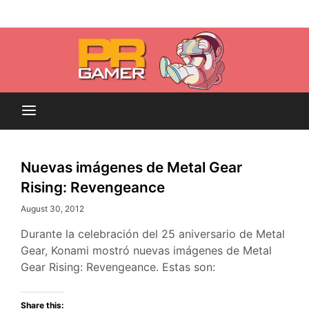
Skip
Blog dedicado a brindar noticias sobre videojuegos,
to
PR-Gamer
películas y series
content
Nuevas imágenes de Metal Gear
Rising: Revengeance
August 30, 2012
Durante la celebración del 25 aniversario de Metal
Gear, Konami mostró nuevas imágenes de Metal
Gear Rising: Revengeance. Estas son:
Share this: