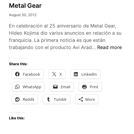
Metal Gear
August 30, 2012
En celebración al 25 aniversario de Metal Gear,
Hideo Kojima dio varios anuncios en relación a su
franquicia. La primera noticia es que están
Celebración
trabajando con el producto Avi Arad…
Read more
del
25
Share this:
aniversario
Facebook
X
LinkedIn
de
Metal
WhatsApp
Email
Print
Gear
Reddit
Tumblr
More
Like this: