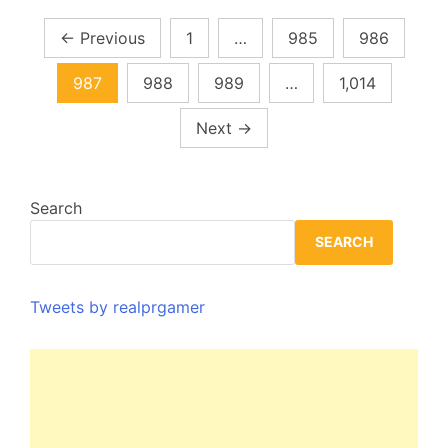
Posts
←
Previous
1
…
985
986
pagination
987
988
989
…
1,014
Next
→
Search
SEARCH
Tweets by realprgamer