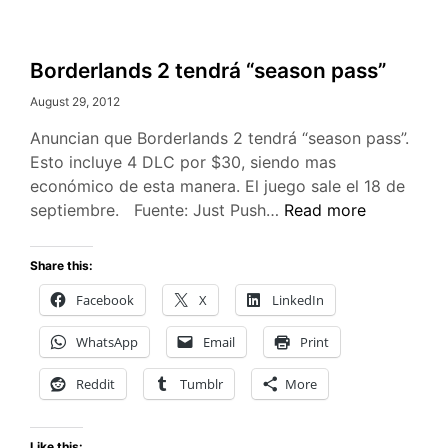
Borderlands 2 tendrá “season pass”
August 29, 2012
Anuncian que Borderlands 2 tendrá “season pass”.
Esto incluye 4 DLC por $30, siendo mas
económico de esta manera. El juego sale el 18 de
Borderlands
septiembre. Fuente: Just Push…
Read more
2
tendrá
Share this:
“season
Facebook
X
LinkedIn
pass”
WhatsApp
Email
Print
Reddit
Tumblr
More
Like this: