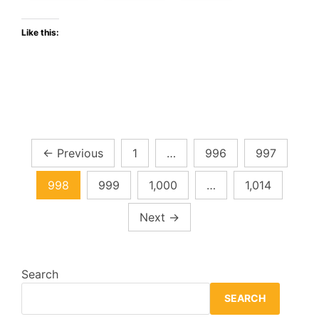
Like this:
Posts
←
Previous
1
…
996
997
pagination
998
999
1,000
…
1,014
Next
→
Search
SEARCH