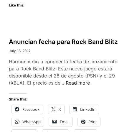
Like this:
de
Wii
U
Anuncian fecha para Rock Band Blitz
July 18, 2012
Harmonix dio a conocer la fecha de lanzamiento
para Rock Band Blitz. Este nuevo juego estará
disponible desde el 28 de agosto (PSN) y el 29
Anuncian
(XBLA). El precio es de…
Read more
fecha
para
Share this:
Rock
Facebook
X
LinkedIn
Band
Blitz
WhatsApp
Email
Print