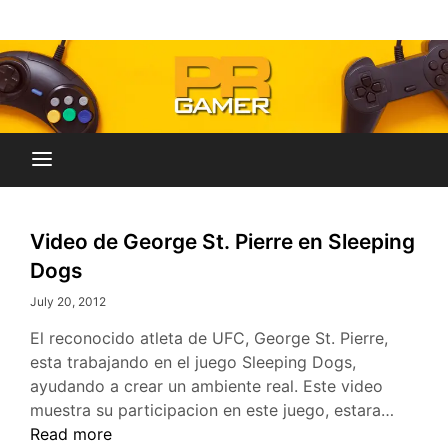
Skip
Blog dedicado a brindar noticias sobre videojuegos,
to
PR-Gamer
películas y series
content
Video de George St. Pierre en Sleeping
Dogs
July 20, 2012
El reconocido atleta de UFC, George St. Pierre,
esta trabajando en el juego Sleeping Dogs,
ayudando a crear un ambiente real. Este video
Video
muestra su participacion en este juego, estara…
de
Read more