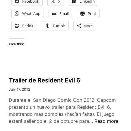
Facebook
X
LinkedIn
Future
Soldier
WhatsApp
Email
Print
–
Arctic
Reddit
Tumblr
More
Strike
Map
Like this:
Pack
Trailer de Resident Evil 6
July 17, 2012
Durante el San Diego Comic Con 2012, Capcom
presento un nuevo trailer para Resident Evil 6,
mostrando mas zombies (hacían falta). El juego
Trailer
estará saliendo el 2 de octubre para…
Read more
de