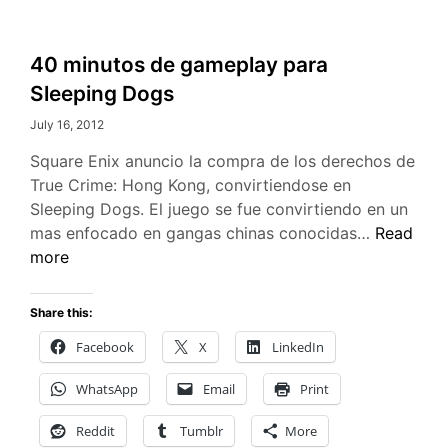
40 minutos de gameplay para
Sleeping Dogs
July 16, 2012
Square Enix anuncio la compra de los derechos de
True Crime: Hong Kong, convirtiendose en
Sleeping Dogs. El juego se fue convirtiendo en un
40
mas enfocado en gangas chinas conocidas…
Read
minutos
more
de
gameplay
Share this:
para
Facebook
X
LinkedIn
Sleeping
Dogs
WhatsApp
Email
Print
Reddit
Tumblr
More