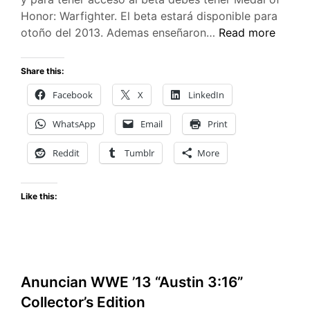
Honor: Warfighter. El beta estará disponible para
EA
otoño del 2013. Ademas enseñaron…
Read more
confirma
que
Share this:
estan
Facebook
X
LinkedIn
trabajando
en
WhatsApp
Email
Print
Battlefield
4
Reddit
Tumblr
More
Like this:
Anuncian WWE ’13 “Austin 3:16”
Collector’s Edition