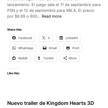
lanzamiento. El juego sale el 11 de septiembre para
PSN y el 12 de septiembre para XBLA. El precio
Double
por $9.99 o 800…
Read more
Dragon
Neon
Share this:
ya
Facebook
X
LinkedIn
tiene
fecha
WhatsApp
Email
Print
de
salida
Reddit
Tumblr
More
Like this:
Nuevo trailer de Kingdom Hearts 3D