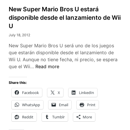
New Super Mario Bros U estará
disponible desde el lanzamiento de Wii
U
July 18, 2012
New Super Mario Bros U será uno de los juegos
que estarán disponible desde el lanzamiento de
Wii U. Aunque no tiene fecha, ni precio, se espera
New
que el Wii…
Read more
Super
Mario
Share this:
Bros
Facebook
X
LinkedIn
U
estará
WhatsApp
Email
Print
disponible
desde
Reddit
Tumblr
More
el
lanzamiento