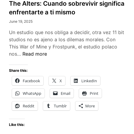
The Alters: Cuando sobrevivir significa
enfrentarte a ti mismo
June 19, 2025
Un estudio que nos obliga a decidir, otra vez 11 bit
studios no es ajeno a los dilemas morales. Con
This War of Mine y Frostpunk, el estudio polaco
The
nos…
Read more
Alters:
Cuando
Share this:
sobrevivir
Facebook
X
LinkedIn
significa
enfrentarte
WhatsApp
Email
Print
a
ti
Reddit
Tumblr
More
mismo
Like this: