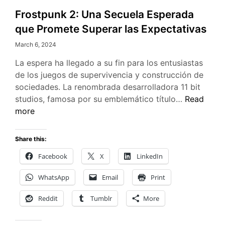
Frostpunk 2: Una Secuela Esperada
que Promete Superar las Expectativas
March 6, 2024
La espera ha llegado a su fin para los entusiastas
de los juegos de supervivencia y construcción de
sociedades. La renombrada desarrolladora 11 bit
Frostpunk
studios, famosa por su emblemático título…
Read
2:
more
Una
Secuela
Share this:
Esperada
Facebook
X
LinkedIn
que
Promete
WhatsApp
Email
Print
Superar
las
Reddit
Tumblr
More
Expectati