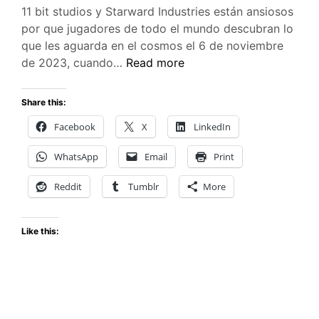
11 bit studios y Starward Industries están ansiosos
por que jugadores de todo el mundo descubran lo
que les aguarda en el cosmos el 6 de noviembre
The
de 2023, cuando…
Read more
Invincible
estrena
Share this:
el
Facebook
X
LinkedIn
6
de
WhatsApp
Email
Print
noviembre
Reddit
Tumblr
More
Like this: