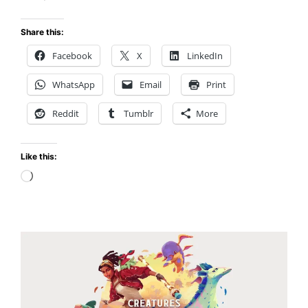
Una
Aventura
Share this:
Profunda
Facebook
X
LinkedIn
más
Allá
WhatsApp
Email
Print
del
Entretenimiento
Reddit
Tumblr
More
Convencional
Like this:
Loading…