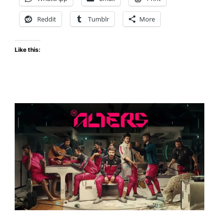
al
Límite
Reddit
Tumblr
More
(Reseña)
Like this: