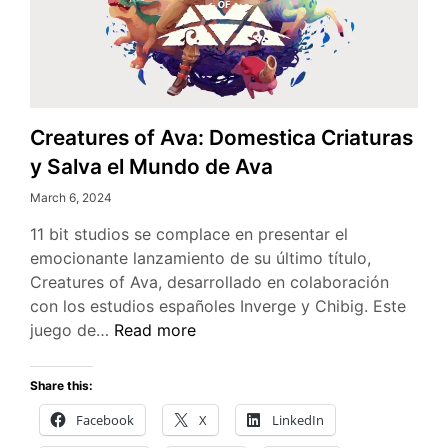
Creatures of Ava: Domestica Criaturas
y Salva el Mundo de Ava
March 6, 2024
11 bit studios se complace en presentar el
emocionante lanzamiento de su último título,
Creatures of Ava, desarrollado en colaboración
con los estudios españoles Inverge y Chibig. Este
Creatures
juego de…
Read more
of
Ava:
Share this:
Domestica
Facebook
X
LinkedIn
Criaturas