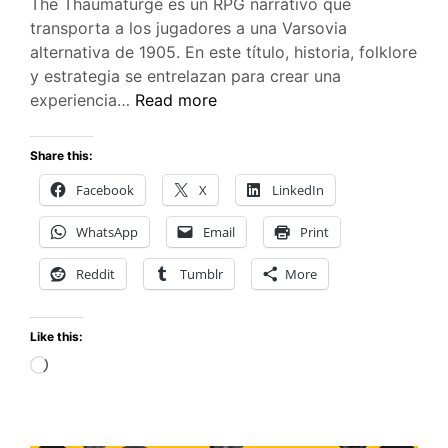
The Thaumaturge es un RPG narrativo que
transporta a los jugadores a una Varsovia
alternativa de 1905. En este título, historia, folklore
y estrategia se entrelazan para crear una
The
experiencia…
Read more
Thaumaturge:
Un
Share this:
RPG
Facebook
X
LinkedIn
que
Mezcla
WhatsApp
Email
Print
lo
Sobrenatural
Reddit
Tumblr
More
y
Elecciones
Like this:
Morales
(Reseña)
Loading…