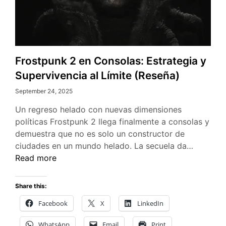
Frostpunk 2 en Consolas: Estrategia y
Supervivencia al Límite (Reseña)
September 24, 2025
Un regreso helado con nuevas dimensiones
políticas Frostpunk 2 llega finalmente a consolas y
demuestra que no es solo un constructor de
Frostpu
ciudades en un mundo helado. La secuela da…
2
Read more
en
Consolas
Share this:
Estrateg
Facebook
X
LinkedIn
y
Superviv
WhatsApp
Email
Print