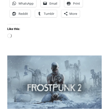
y
WhatsApp
Email
Print
Salva
el
Reddit
Tumblr
More
Mundo
de
Like this:
Ava
Loading…