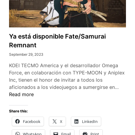
Ya está disponible Fate/Samurai
Remnant
September 29, 2023
KOEI TECMO America y el desarrollador Omega
Force, en colaboración con TYPE-MOON y Aniplex
Inc, tienen el honor de invitar a todos los
Ya
aficionados a los videojuegos a sumergirse en…
está
Read more
disponi
Fate/S
Share this:
Remna
Facebook
X
LinkedIn
WhatsApp
Email
Print