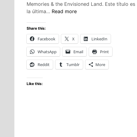
Memories & the Envisioned Land. Este título es
Atelier
la última…
Read more
Yumia:
The
Share this:
Alchemist
Facebook
X
LinkedIn
of
Memories
WhatsApp
Email
Print
&
the
Reddit
Tumblr
More
Envisioned
Land
Like this:
es
anunciado