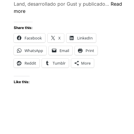
Atelier
Land, desarrollado por Gust y publicado…
Read
Yumia:
more
The
Alchemist
Share this:
of
Facebook
X
LinkedIn
Memories
&
WhatsApp
Email
Print
the
Envisione
Reddit
Tumblr
More
Land
llega
Like this:
en
marzo
2025