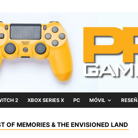
gos, películas y series
SHOW
ITCH 2
XBOX SERIES X
PC
MÓVIL
RESEÑ
SUB
ST OF MEMORIES & THE ENVISIONED LAND
MENU