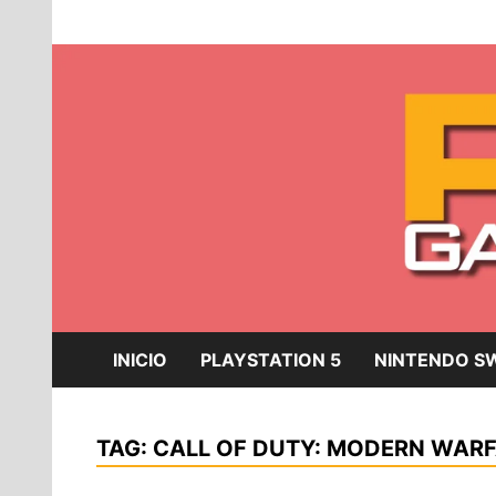
Skip
Blog dedicado a brindar noticias sobre videojue
to
PR-Gamer
content
INICIO
PLAYSTATION 5
NINTENDO SW
TAG:
CALL OF DUTY: MODERN WARF