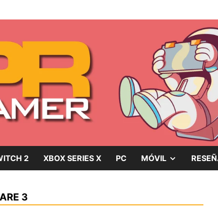
gos, películas y series
SHOW
ITCH 2
XBOX SERIES X
PC
MÓVIL
RESEÑ
SUB
ARE 3
MENU