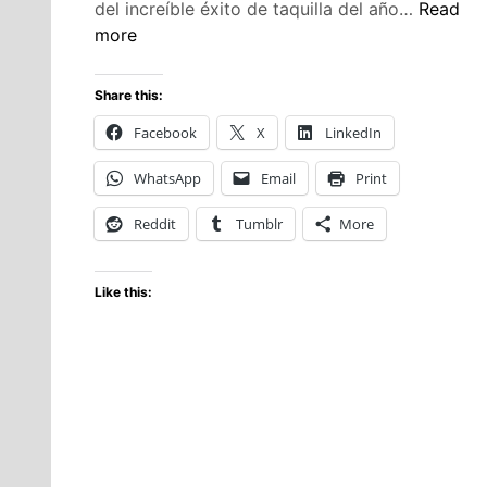
Call
del increíble éxito de taquilla del año…
Read
of
more
Duty:
Modern
Share this:
Warfare
Facebook
X
LinkedIn
III
llega
WhatsApp
Email
Print
el
10
Reddit
Tumblr
More
de
noviemb
Like this: