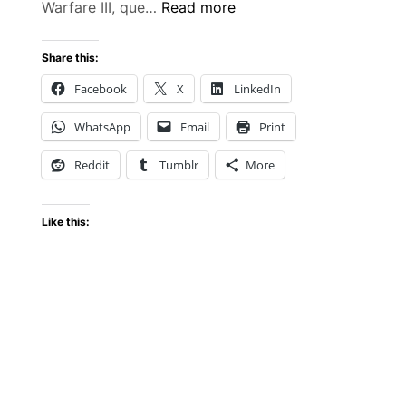
Un
Warfare III, que…
Read more
nuevo
capítulo
Share this:
comienza
Facebook
X
LinkedIn
mañana
con
WhatsApp
Email
Print
Call
of
Reddit
Tumblr
More
Duty:
Modern
re
Like this:
Warfare
III