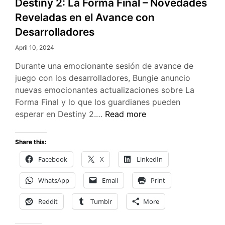
Destiny 2: La Forma Final – Novedades
Reveladas en el Avance con
Desarrolladores
April 10, 2024
Durante una emocionante sesión de avance de
juego con los desarrolladores, Bungie anuncio
nuevas emocionantes actualizaciones sobre La
Forma Final y lo que los guardianes pueden
Destiny
esperar en Destiny 2.…
Read more
2:
La
Share this:
Forma
Facebook
X
LinkedIn
Final
–
WhatsApp
Email
Print
Novedades
Reveladas
Reddit
Tumblr
More
en
el