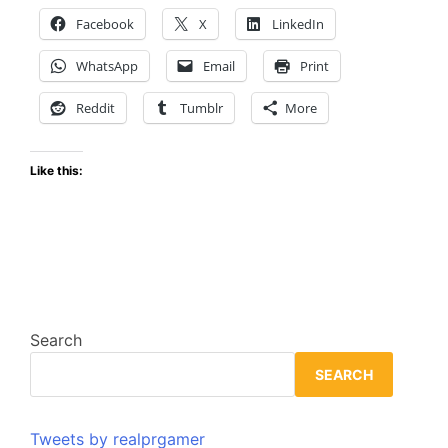
Forma
Facebook
X
LinkedIn
Final
de
WhatsApp
Email
Print
Destiny
2
Reddit
Tumblr
More
Like this:
Search
SEARCH
Tweets by realprgamer