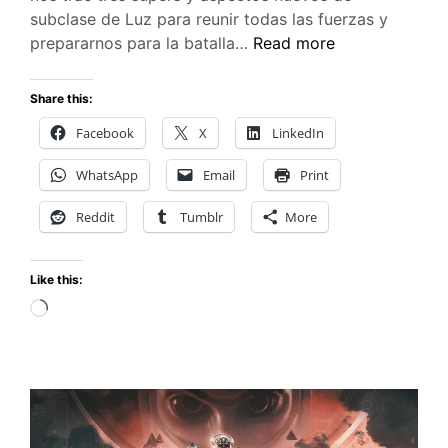
subclase de Luz para reunir todas las fuerzas y
Una
prepararnos para la batalla…
Read more
mirada
a
Share this:
las
Facebook
X
LinkedIn
nuevas
súpers
WhatsApp
Email
Print
y
aspectos
Reddit
Tumblr
More
de
la
Like this:
próxima
expansión
Loading…
de
Destiny
2:
La
Forma