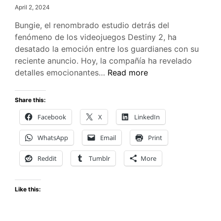
April 2, 2024
Bungie, el renombrado estudio detrás del
fenómeno de los videojuegos Destiny 2, ha
desatado la emoción entre los guardianes con su
reciente anuncio. Hoy, la compañía ha revelado
Destiny
detalles emocionantes…
Read more
2:
La
Share this:
Forma
Facebook
X
LinkedIn
Final
–
WhatsApp
Email
Print
Un
Vistazo
Reddit
Tumblr
More
al
Futuro
Like this:
del
Universo
de