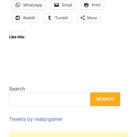
2026
WhatsApp
Email
Print
con
mejoras
Reddit
Tumblr
More
gráficas
y
Like this:
jugabilidad
optimizada
Search
SEARCH
Tweets by realprgamer