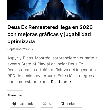
Deus Ex Remastered llega en 2026
con mejoras gráficas y jugabilidad
optimizada
September 28, 2025
Aspyr y Eidos-Montréal sorprendieron durante el
evento State of Play al anunciar Deus Ex
Remastered, la edición definitiva del legendario
RPG de acción cyberpunk. Este clásico regresa
Deus
con una restauración…
Read more
Ex
Remastered
Share this:
llega
Facebook
X
LinkedIn
en