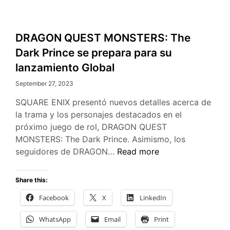
DRAGON QUEST MONSTERS: The
Dark Prince se prepara para su
lanzamiento Global
September 27, 2023
SQUARE ENIX presentó nuevos detalles acerca de
la trama y los personajes destacados en el
próximo juego de rol, DRAGON QUEST
MONSTERS: The Dark Prince. Asimismo, los
DRAGON
seguidores de DRAGON…
Read more
QUEST
MONSTERS:
Share this:
The
Facebook
X
LinkedIn
Dark
Prince
WhatsApp
Email
Print
se