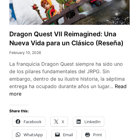
Dragon Quest VII Reimagined: Una
Nueva Vida para un Clásico (Reseña)
February 10, 2026
La franquicia Dragon Quest siempre ha sido uno
de los pilares fundamentales del JRPG. Sin
embargo, dentro de su ilustre historia, la séptima
Dragon
entrega ha ocupado durante años un lugar…
Read
Quest
more
VII
Reimagine
Share this:
Una
Facebook
X
LinkedIn
Nueva
Vida
WhatsApp
Email
Print
para