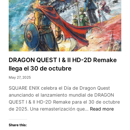
DRAGON QUEST I & II HD-2D Remake
llega el 30 de octubre
May 27, 2025
SQUARE ENIX celebra el Día de Dragon Quest
anunciando el lanzamiento mundial de DRAGON
QUEST I & II HD-2D Remake para el 30 de octubre
DRAGON
de 2025. Una remasterización que…
Read more
QUEST
I
Share this:
&