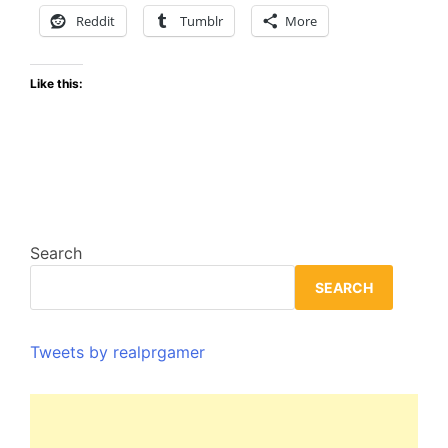
prepara
Reddit
Tumblr
More
para
su
Like this:
lanzamiento
Global
Search
SEARCH
Tweets by realprgamer