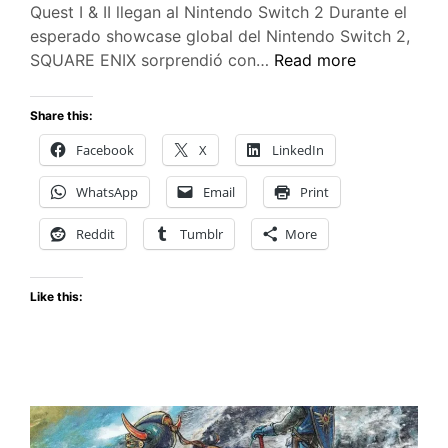
Quest I & II llegan al Nintendo Switch 2 Durante el
esperado showcase global del Nintendo Switch 2,
SQUARE
SQUARE ENIX sorprendió con…
Read more
ENIX
trae
Share this:
tres
Facebook
X
LinkedIn
aclamados
RPGs
WhatsApp
Email
Print
al
Nintendo
Reddit
Tumblr
More
Switch
2
Like this: