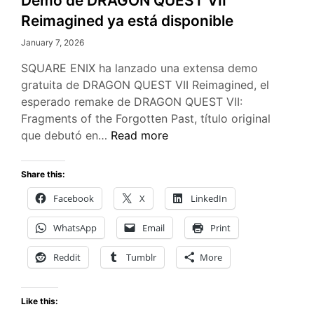
Demo de DRAGON QUEST VII
Reimagined ya está disponible
January 7, 2026
SQUARE ENIX ha lanzado una extensa demo
gratuita de DRAGON QUEST VII Reimagined, el
esperado remake de DRAGON QUEST VII:
Fragments of the Forgotten Past, título original
Demo
que debutó en…
Read more
de
DRAGON
Share this:
QUEST
Facebook
X
LinkedIn
VII
Reimagined
WhatsApp
Email
Print
ya
está
Reddit
Tumblr
More
disponible
Like this: