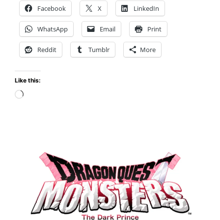
Facebook
X
LinkedIn
II
HD-
WhatsApp
Email
Print
2D
Remake
Reddit
Tumblr
More
llega
el
Like this:
30
de
Loading…
octubre