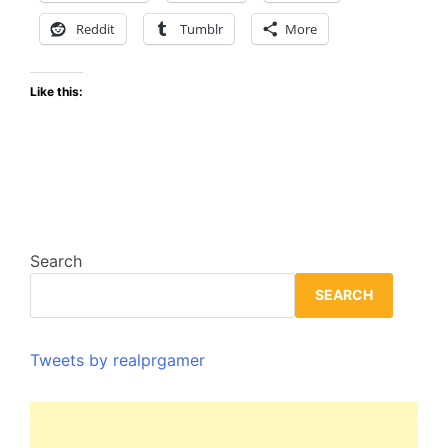
y
Reddit
Tumblr
More
EX300U
Like this:
Search
SEARCH
Tweets by realprgamer