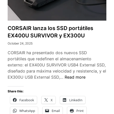
CORSAIR lanza los SSD portátiles
EX400U SURVIVOR y EX300U
October 24, 2025
CORSAIR ha presentado dos nuevos SSD
portátiles que redefinen el almacenamiento
externo: el EX400U SURVIVOR USB4 External SSD,
diseñado para máxima velocidad y resistencia, y el
CORSAIR
EX300U USB External SSD,…
Read more
lanza
los
Share this:
SSD
Facebook
X
LinkedIn
portátiles
EX400U
WhatsApp
Email
Print
SURVIVOR