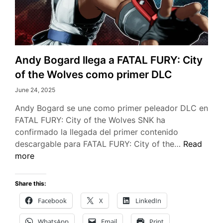
Andy Bogard llega a FATAL FURY: City
of the Wolves como primer DLC
June 24, 2025
Andy Bogard se une como primer peleador DLC en
FATAL FURY: City of the Wolves SNK ha
confirmado la llegada del primer contenido
Andy
descargable para FATAL FURY: City of the…
Read
Bogard
more
llega
a
Share this:
FATAL
Facebook
X
LinkedIn
FURY:
City
WhatsApp
Email
Print