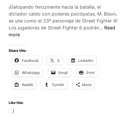
¡Galopando ferozmente hacia la batalla, el
dictador caído con poderes psicópatas, M. Bison,
se une como el 23º personaje de Street Fighter 6!
El
Los jugadores de Street Fighter 6 podrán…
Read
Regreso
more
del
Villano:
Share this:
M.
Facebook
X
LinkedIn
Bison
se
WhatsApp
Email
Print
une
a
Reddit
Tumblr
More
Street
Fighter
Like this:
6
Loading…