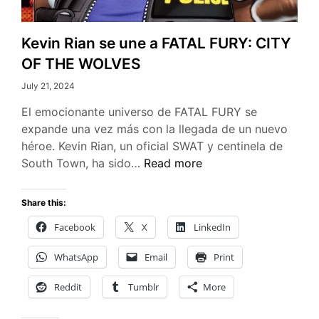
Kevin Rian se une a FATAL FURY: CITY
OF THE WOLVES
July 21, 2024
El emocionante universo de FATAL FURY se
expande una vez más con la llegada de un nuevo
héroe. Kevin Rian, un oficial SWAT y centinela de
Kevin
South Town, ha sido…
Read more
Rian
se
Share this:
une
Facebook
X
LinkedIn
a
FATAL
WhatsApp
Email
Print
FURY:
CITY
Reddit
Tumblr
More
OF
THE