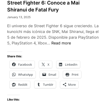
Street Fighter 6: Conoce a Mai
Shiranui de Fatal Fury
January 13, 2025
El universo de Street Fighter 6 sigue creciendo. La
kunoichi más icónica de SNK, Mai Shiranui, llega el
5 de febrero de 2025. Disponible para PlayStation
Street
5, PlayStation 4, Xbox…
Read more
Fighter
6:
Share this:
Conoce
Facebook
X
LinkedIn
a
Mai
WhatsApp
Email
Print
Shiranui
de
Reddit
Tumblr
More
Fatal
Fury
Like this: