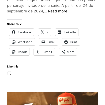
personaje invitado de la serie. A partir del 24 de
Street
septiembre de 2024,…
Read more
Fighter
6:
Share this:
Terry
Facebook
X
LinkedIn
Bogard
se
WhatsApp
Email
Print
une
al
Reddit
Tumblr
More
elenco
desde
Like this:
el
24
Loading…
de
septiembre