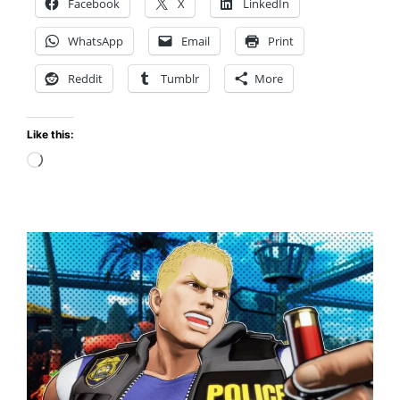
Facebook
X
LinkedIn
Street
Fighter
WhatsApp
Email
Print
6
este
Reddit
Tumblr
More
otoño!
Like this:
Loading…