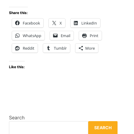
Fury:
City
Share this:
of
Facebook
X
LinkedIn
the
Wolves
WhatsApp
Email
Print
–
El
Reddit
Tumblr
More
Regreso
Triunfal
Like this:
de
Fatal
Fury
Search
SEARCH