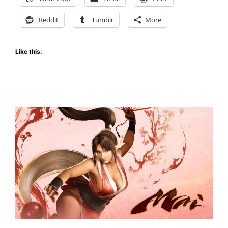
of
the
Reddit
Tumblr
More
Wolves
como
Like this:
primer
DLC