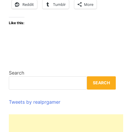
Saber
Reddit
Tumblr
More
sobre
el
Like this:
Demo
Search
SEARCH
Tweets by realprgamer