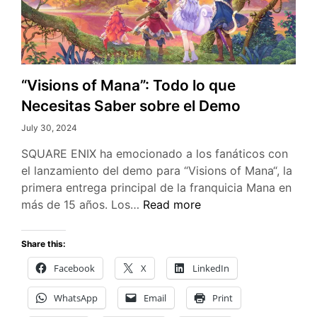
“Visions of Mana”: Todo lo que
Necesitas Saber sobre el Demo
July 30, 2024
SQUARE ENIX ha emocionado a los fanáticos con
el lanzamiento del demo para “Visions of Mana“, la
primera entrega principal de la franquicia Mana en
“Visions
más de 15 años. Los…
Read more
of
Mana”:
Share this:
Todo
Facebook
X
LinkedIn
lo
que
WhatsApp
Email
Print
Necesitas