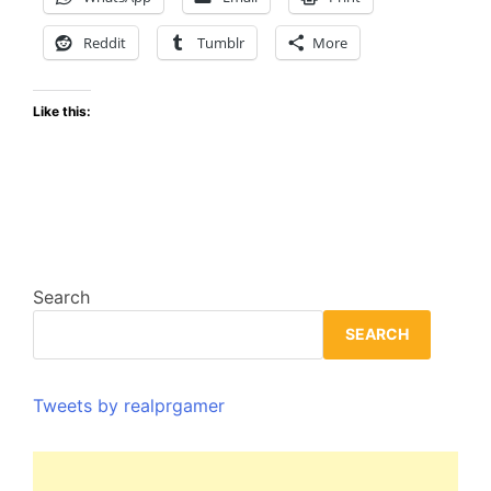
aprendizaje
y
Reddit
Tumblr
More
naturaleza
Like this:
Search
SEARCH
Tweets by realprgamer