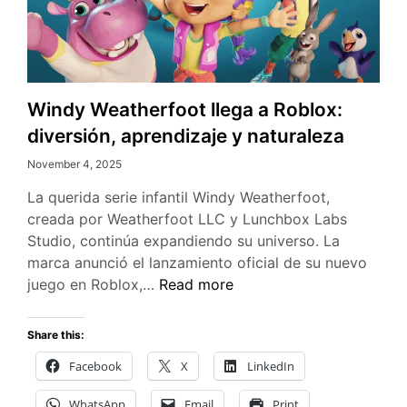
Windy Weatherfoot llega a Roblox:
diversión, aprendizaje y naturaleza
November 4, 2025
La querida serie infantil Windy Weatherfoot,
creada por Weatherfoot LLC y Lunchbox Labs
Studio, continúa expandiendo su universo. La
marca anunció el lanzamiento oficial de su nuevo
Windy
juego en Roblox,…
Read more
Weatherfoot
llega
Share this:
a
Facebook
X
LinkedIn
Roblox:
diversión,
WhatsApp
Email
Print