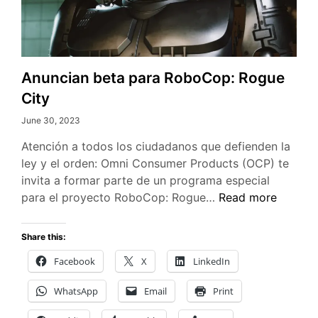
Anuncian beta para RoboCop: Rogue
City
June 30, 2023
Atención a todos los ciudadanos que defienden la
ley y el orden: Omni Consumer Products (OCP) te
invita a formar parte de un programa especial
Anuncian
para el proyecto RoboCop: Rogue…
Read more
beta
para
Share this:
RoboCop:
Facebook
X
LinkedIn
Rogue
City
WhatsApp
Email
Print