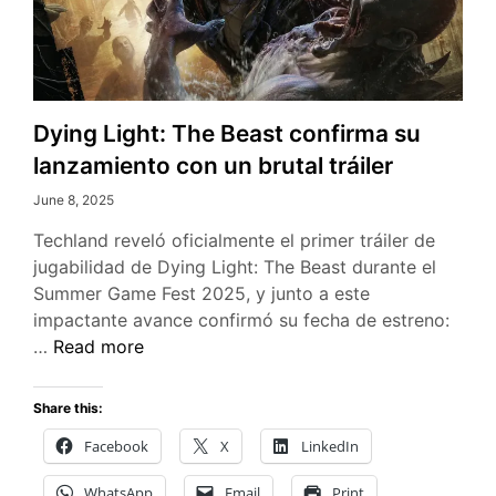
Dying Light: The Beast confirma su
lanzamiento con un brutal tráiler
June 8, 2025
Techland reveló oficialmente el primer tráiler de
jugabilidad de Dying Light: The Beast durante el
Summer Game Fest 2025, y junto a este
impactante avance confirmó su fecha de estreno:
Dying
…
Read more
Light:
The
Share this:
Beast
Facebook
X
LinkedIn
confirma
su
WhatsApp
Email
Print