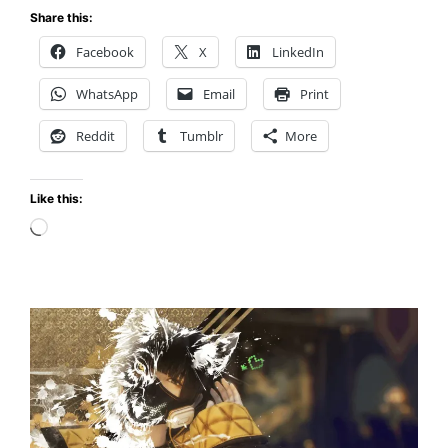
HEAVEN:
Share this:
El
Facebook
X
LinkedIn
Nuevo
Título
WhatsApp
Email
Print
de
Ryu
Reddit
Tumblr
More
Ga
Gotoku
Like this:
Studio
Loading…