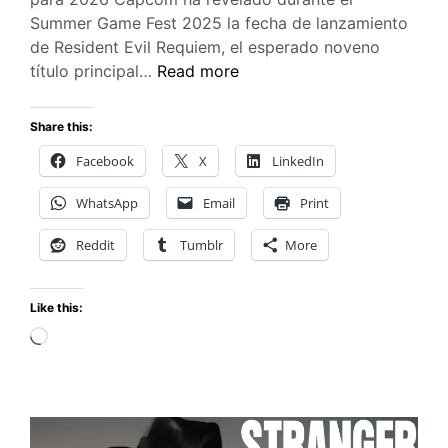
Summer Game Fest 2025 la fecha de lanzamiento
de Resident Evil Requiem, el esperado noveno
Resident
título principal…
Read more
Evil
Requiem
Share this:
llega
Facebook
X
LinkedIn
el
27
WhatsApp
Email
Print
de
febrero
Reddit
Tumblr
More
de
2026
Like this:
Loading…