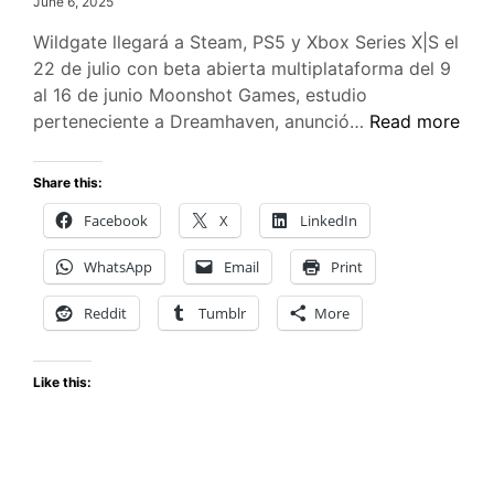
June 6, 2025
Wildgate llegará a Steam, PS5 y Xbox Series X|S el
22 de julio con beta abierta multiplataforma del 9
al 16 de junio Moonshot Games, estudio
Wildgate
perteneciente a Dreamhaven, anunció…
Read more
llegará
el
Share this:
22
Facebook
X
LinkedIn
de
julio
WhatsApp
Email
Print
Reddit
Tumblr
More
Like this: