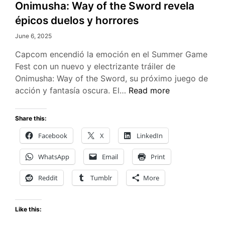
Onimusha: Way of the Sword revela
épicos duelos y horrores
June 6, 2025
Capcom encendió la emoción en el Summer Game
Fest con un nuevo y electrizante tráiler de
Onimusha: Way of the Sword, su próximo juego de
Onimusha:
acción y fantasía oscura. El…
Read more
Way
of
Share this:
the
Facebook
X
LinkedIn
Sword
revela
WhatsApp
Email
Print
épicos
duelos
Reddit
Tumblr
More
y
horrores
Like this: