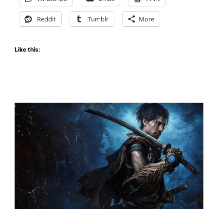
lanzamiento
con
Reddit
Tumblr
More
un
brutal
Like this:
tráiler