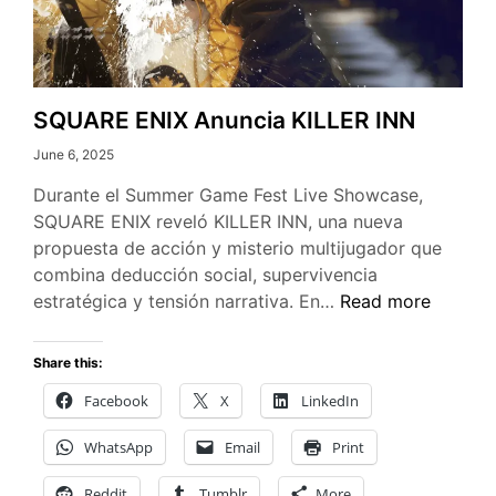
SQUARE ENIX Anuncia KILLER INN
June 6, 2025
Durante el Summer Game Fest Live Showcase,
SQUARE ENIX reveló KILLER INN, una nueva
propuesta de acción y misterio multijugador que
combina deducción social, supervivencia
SQUARE
estratégica y tensión narrativa. En…
Read more
ENIX
Anuncia
Share this:
KILLER
Facebook
X
LinkedIn
INN
WhatsApp
Email
Print
Reddit
Tumblr
More