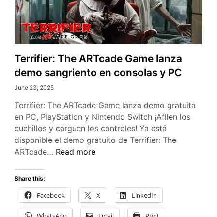
Terrifier: The ARTcade Game lanza
demo sangriento en consolas y PC
June 23, 2025
Terrifier: The ARTcade Game lanza demo gratuita
en PC, PlayStation y Nintendo Switch ¡Afilen los
cuchillos y carguen los controles! Ya está
disponible el demo gratuito de Terrifier: The
Terrifier:
ARTcade…
Read more
The
ARTcade
Share this:
Game
Facebook
X
LinkedIn
lanza
demo
WhatsApp
Email
Print