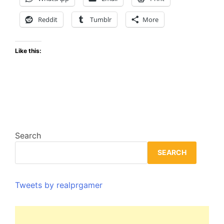
sangriento
en
Reddit
Tumblr
More
consolas
y
Like this:
PC
Search
SEARCH
Tweets by realprgamer