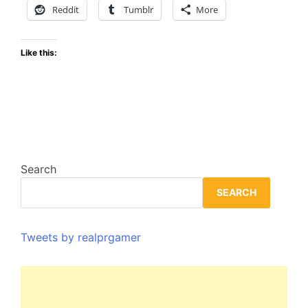
el
Reddit
Tumblr
More
23
de
Like this:
julio
Search
SEARCH
Tweets by realprgamer