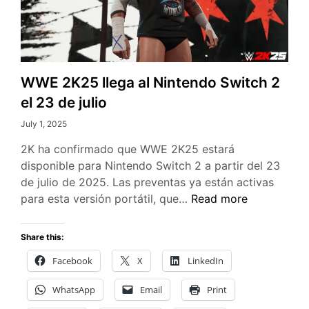
WWE 2K25 llega al Nintendo Switch 2
el 23 de julio
July 1, 2025
2K ha confirmado que WWE 2K25 estará
disponible para Nintendo Switch 2 a partir del 23
de julio de 2025. Las preventas ya están activas
WWE
para esta versión portátil, que…
Read more
2K25
llega
Share this:
al
Facebook
X
LinkedIn
Nintendo
Switch
WhatsApp
Email
Print
2