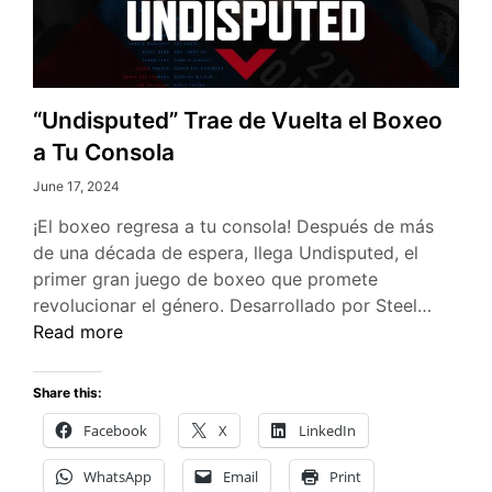
“Undisputed” Trae de Vuelta el Boxeo
a Tu Consola
June 17, 2024
¡El boxeo regresa a tu consola! Después de más
de una década de espera, llega Undisputed, el
primer gran juego de boxeo que promete
“Undis
revolucionar el género. Desarrollado por Steel…
Trae
Read more
de
Vuelta
Share this:
el
Facebook
X
LinkedIn
Boxeo
a
WhatsApp
Email
Print
Tu