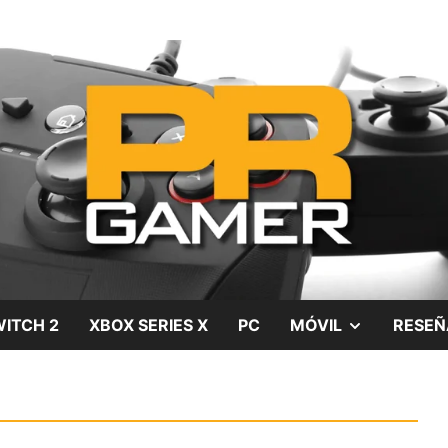
gos, películas y series
SHOW
ITCH 2
XBOX SERIES X
PC
MÓVIL
RESEÑ
SUB
MENU