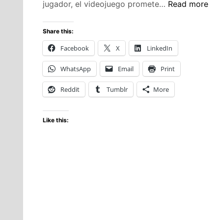
Hellraiser:
jugador, el videojuego promete…
Read more
Revival
–
Share this:
Un
Facebook
X
LinkedIn
descenso
visceral
WhatsApp
Email
Print
al
horror
Reddit
Tumblr
More
de
Clive
Like this:
Barker