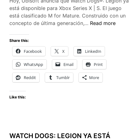
Hoy, Ubisoft anuncia que Watch Dogs®: Legion ya
está disponible para Xbox Series X | S. El juego
está clasificado M for Mature. Construido con un
WATCH
concepto de última generación,…
Read more
DOGS:
LEGION
Share this:
AHORA
Facebook
X
LinkedIn
DISPONIBLE
EN
WhatsApp
Email
Print
XBOX
SERIES
Reddit
Tumblr
More
X
|
Like this:
S
WATCH DOGS: LEGION YA ESTÁ