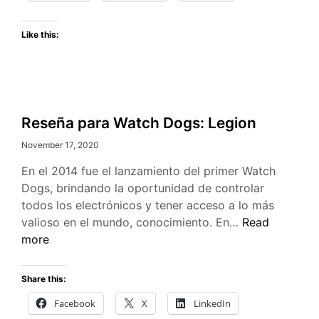
MARZO
Like this:
Reseña para Watch Dogs: Legion
November 17, 2020
En el 2014 fue el lanzamiento del primer Watch
Dogs, brindando la oportunidad de controlar
todos los electrónicos y tener acceso a lo más
Reseña
valioso en el mundo, conocimiento. En…
Read
para
more
Watch
Dogs:
Share this:
Legion
Facebook
X
LinkedIn