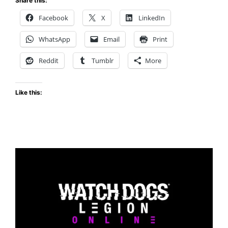
Share this:
WATCH
Facebook
X
LinkedIn
DOGS:
LEGION
WhatsApp
Email
Print
YA
ESTÁ
Reddit
Tumblr
More
DISPONIBLE
Like this: