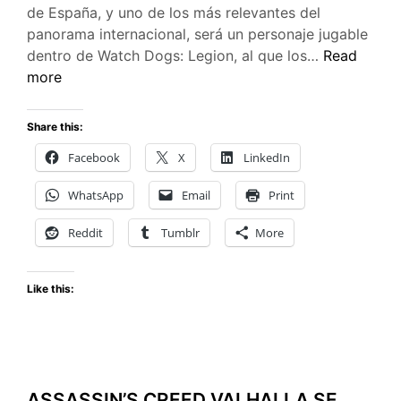
de España, y uno de los más relevantes del
panorama internacional, será un personaje jugable
WATCH
dentro de Watch Dogs: Legion, al que los…
Read
DOGS:
more
LEGION
CONVIERT
Share this:
A
Facebook
X
LinkedIn
‘EL
RUBIUS’
WhatsApp
Email
Print
EN
UN
Reddit
Tumblr
More
PERSONAJ
JUGABLE
Like this:
POR
PRIMERA
VEZ
EN
LA
ASSASSIN’S CREED VALHALLA SE
INDUSTRIA