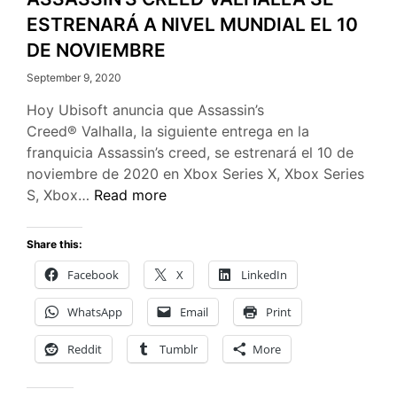
ESTRENARÁ A NIVEL MUNDIAL EL 10
DE NOVIEMBRE
September 9, 2020
Hoy Ubisoft anuncia que Assassin’s
Creed® Valhalla, la siguiente entrega en la
franquicia Assassin’s creed, se estrenará el 10 de
noviembre de 2020 en Xbox Series X, Xbox Series
ASSASSIN’S
S, Xbox…
Read more
CREED
VALHALLA
Share this:
SE
Facebook
X
LinkedIn
ESTRENARÁ
A
WhatsApp
Email
Print
NIVEL
MUNDIAL
Reddit
Tumblr
More
EL
10