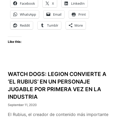
Facebook
X
LinkedIn
PARTICIP
EN
WhatsApp
Email
Print
EL
CONCUR
Reddit
Tumblr
More
DE
FANART:
Like this:
“¡CREA
TU
PROPIA
RESISTEN
EN
WATCH DOGS: LEGION CONVIERTE A
WATCH
DOGS:
‘EL RUBIUS’ EN UN PERSONAJE
LEGION!”
JUGABLE POR PRIMERA VEZ EN LA
INDUSTRIA
September 11, 2020
El Rubius, el creador de contenido más importante