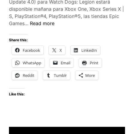
Update 4.0) para Watch Dogs: Legion estará
disponible mañana para Xbox One, Xbox Series X |
S, PlayStation®4, PlayStation®5, las tiendas Epic
LA
Games…
Read more
ACTUALIZACIÓN
1
Share this:
DE
Facebook
X
LinkedIn
WATCH
DOGS:
WhatsApp
Email
Print
LEGION
ESTÁ
Reddit
Tumblr
More
DISPONIBLE
Like this: