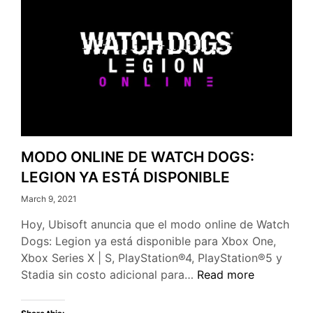
MODO ONLINE DE WATCH DOGS:
LEGION YA ESTÁ DISPONIBLE
March 9, 2021
Hoy, Ubisoft anuncia que el modo online de Watch
Dogs: Legion ya está disponible para Xbox One,
Xbox Series X | S, PlayStation®4, PlayStation®5 y
MODO
Stadia sin costo adicional para…
Read more
ONLINE
DE