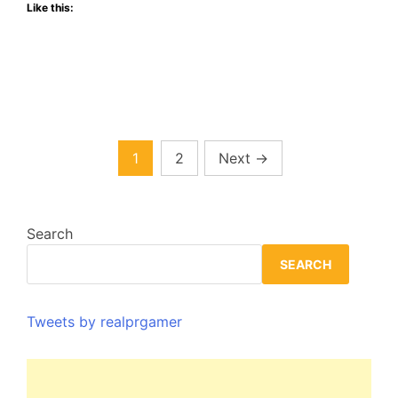
Like this:
DE
NOVIEMBRE
Posts
1
2
Next
→
pagination
Search
SEARCH
Tweets by realprgamer