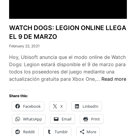
WATCH DOGS: LEGION ONLINE LLEGA
EL 9 DE MARZO
February 22, 2021
Hoy, Ubisoft anuncia que el modo online de Watch
Dogs: Legion estará disponible el 9 de marzo para
todos los poseedores del juego mediante una
WATCH
actualización gratuita para Xbox One,…
Read more
DOGS:
LEGION
Share this:
ONLINE
Facebook
X
LinkedIn
LLEGA
EL
WhatsApp
Email
Print
9
DE
Reddit
Tumblr
More