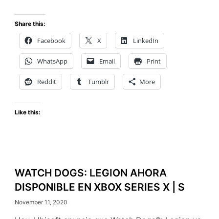
LEGION
AHORA
Share this:
DISPONI
Facebook
X
LinkedIn
EN
PLAYSTA
WhatsApp
Email
Print
5
Reddit
Tumblr
More
Like this:
WATCH DOGS: LEGION AHORA
DISPONIBLE EN XBOX SERIES X | S
November 11, 2020