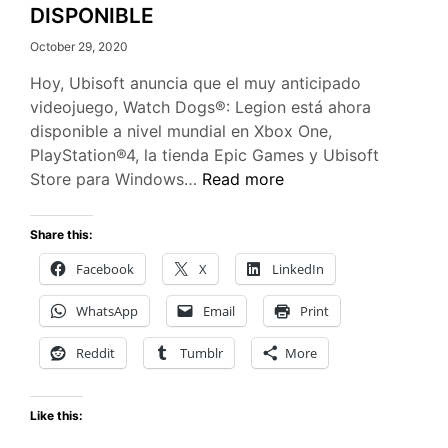
DISPONIBLE
October 29, 2020
Hoy, Ubisoft anuncia que el muy anticipado
videojuego, Watch Dogs®: Legion está ahora
disponible a nivel mundial en Xbox One,
PlayStation®4, la tienda Epic Games y Ubisoft
WATCH
Store para Windows…
Read more
DOGS:
LEGION
Share this:
YA
Facebook
X
LinkedIn
ESTÁ
DISPONIBLE
WhatsApp
Email
Print
Reddit
Tumblr
More
Like this: