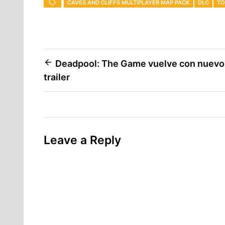
CAVES AND CLIFFS MULTIPLAYER MAP PACK
DLC
TO
Post
Deadpool: The Game vuelve con nuevo
trailer
navigation
Leave a Reply