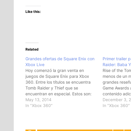
Like this:
Related
Grandes ofertas de Square Enix con
Primer trailer 
Xbox Live
Raider: Baba 
Hoy comenzó la gran venta en
Rise of the To
juegos de Square Enix para Xbox
menos de un m
360. Entre los títulos se encuentra
grandes reseñ
Tomb Raider y Thief que se
Game Awards a
encuentran en especial. Estos son:
contenido adic
Título Contenido Descuento % Thief
May 13, 2014
the Tomb Raid
December 3, 
Games on Demand 25% Thief –
In "Xbox 360"
Disponible par
In "Xbox 360"
Booster Pack: Ghost Add-On 33%
es parte del S
Thief – Booster Pack: Predator Add-
On 33%…