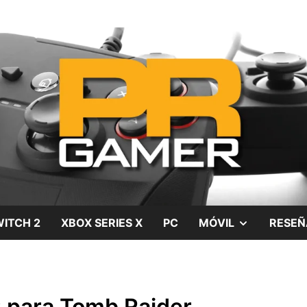
gos, películas y series
SHOW
ITCH 2
XBOX SERIES X
PC
MÓVIL
RESEÑ
SUB
MENU
C para Tomb Raider