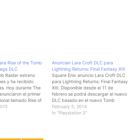
para Rise of the Tomb
Anuncian Lara Croft DLC para
Yaga DLC
Lightning Returns: Final Fantasy XIII
mb Raider estreno
Square Enix anuncio Lara Croft DLC
es y ha recibido
para Lightning Returns: Final Fantasy
as. Hoy durante The
XIII. Disponible desde el 11 de
nunciaron el primer
febrero se podrá descargar el nuevo
ional llamado Rise of
DLC basado en el nuevo Tomb
er: Baba Yaga DLC.
2015
Raider. Ademas del uniforme incluirá
February 5, 2014
a principios del 2016 y
Survivor's Axe y artículos para el Riot
In "Playstation 3"
eason Pass del juego.
Shield.