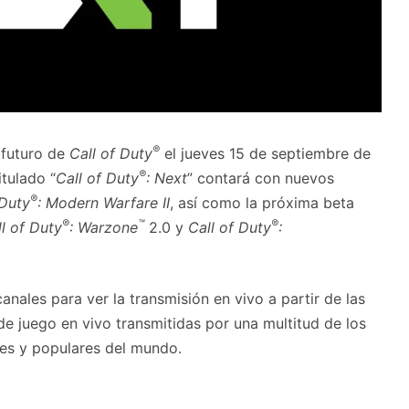
®
l futuro de
Call of Duty
el jueves 15 de septiembre de
®
itulado “
Call of Duty
: Next
” contará con nuevos
®
 Duty
: Modern Warfare II
, así como la próxima beta
®
™
®
l of Duty
: Warzone
2.0 y
Call of Duty
:
anales para ver la transmisión en vivo a partir de las
de juego en vivo transmitidas por una multitud de los
es y populares del mundo.