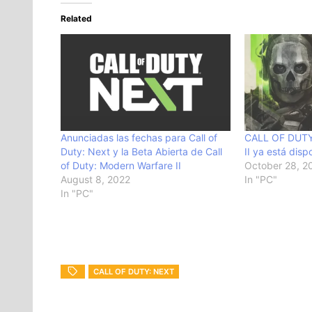
Related
Anunciadas las fechas para Call of
CALL OF DUT
Duty: Next y la Beta Abierta de Call
II ya está disp
of Duty: Modern Warfare II
October 28, 2
August 8, 2022
In "PC"
In "PC"
CALL OF DUTY: NEXT