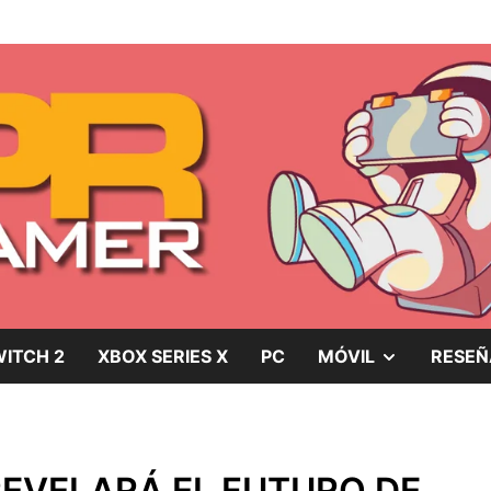
gos, películas y series
SHOW
ITCH 2
XBOX SERIES X
PC
MÓVIL
RESEÑ
SUB
MENU
REVELARÁ EL FUTURO DE