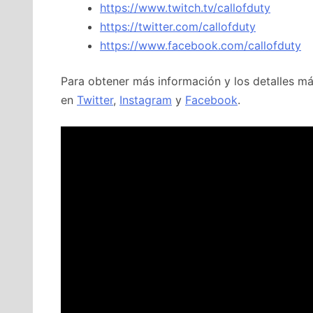
https://www.twitch.tv/callofduty
https://twitter.com/callofduty
https://www.facebook.com/callofduty
Para obtener más información y los detalles má
en
Twitter
,
Instagram
y
Facebook
.