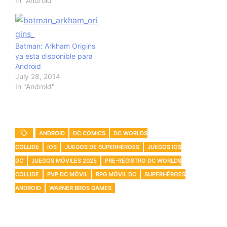
In "Android"
Android. El juego será
Free to play y es
desarrollado por
NetherRealm, quienes
han trabajado en
Batman: Arkham Origins
Injustice y WWE
ya esta disponible para
Immortals para móviles.
Android
Además unos de los
July 28, 2014
creadores de Mortal…
In "Android"
ANDROID
DC COMICS
DC WORLDS
COLLIDE
IOS
JUEGOS DE SUPERHÉROES
JUEGOS IOS
DC
JUEGOS MÓVILES 2025
PRE-REGISTRO DC WORLDS
COLLIDE
PVP DC MÓVIL
RPG MÓVIL DC
SUPERHÉROES
ANDROID
WARNER BROS GAMES