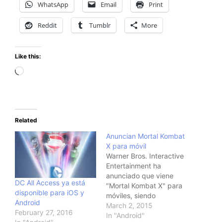
WhatsApp
Email
Print
Reddit
Tumblr
More
Like this:
Loading…
Related
Anuncian Mortal Kombat
X para móvil
Warner Bros. Interactive
Entertainment ha
anunciado que viene
DC All Access ya está
"Mortal Kombat X" para
disponible para iOS y
móviles, siendo
Android
confirmado para iPad,
March 2, 2015
February 27, 2016
iPhone, iPod touch y
In "Android"