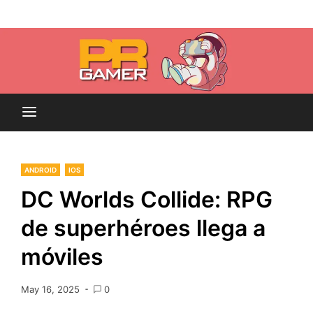
Skip
Blog dedicado a brindar noticias sobre videojuegos,
to
PR-Gamer
películas y series
content
ANDROID
IOS
DC Worlds Collide: RPG
de superhéroes llega a
móviles
May 16, 2025
0