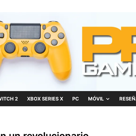
gos, películas y series
SHOW
ITCH 2
XBOX SERIES X
PC
MÓVIL
RESEÑ
SUB
MENU
n un revolucionario