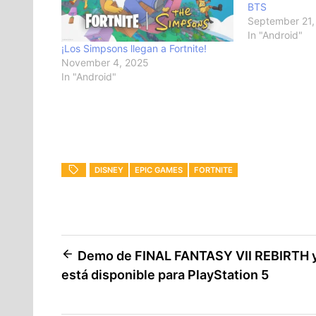
BTS
September 21,
In "Android"
¡Los Simpsons llegan a Fortnite!
November 4, 2025
In "Android"
DISNEY
EPIC GAMES
FORTNITE
Post
Demo de FINAL FANTASY VII REBIRTH 
está disponible para PlayStation 5
navigation