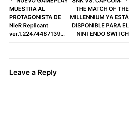
Post
NUEVO GAMEPLAY
SNK VS. CAPCOM:
MUESTRA AL
THE MATCH OF THE
navigation
PROTAGONISTA DE
MILLENNIUM YA ESTÁ
NieR Replicant
DISPONIBLE PARA EL
ver.1.22474487139…
NINTENDO SWITCH
Leave a Reply