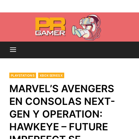
Skip
Blog dedicado a brindar noticias sobre videojuegos,
to
PR-Gamer
películas y series
content
PLAYSTATION 5
XBOX SERIES X
MARVEL’S AVENGERS
EN CONSOLAS NEXT-
GEN Y OPERATION:
HAWKEYE – FUTURE