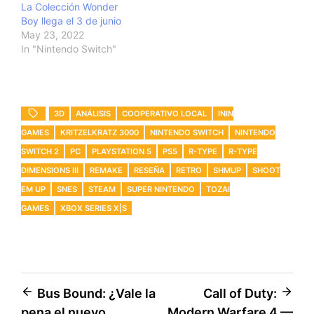
La Colección Wonder
Boy llega el 3 de junio
May 23, 2022
In "Nintendo Switch"
3D
ANÁLISIS
COOPERATIVO LOCAL
ININ
GAMES
KRITZELKRATZ 3000
NINTENDO SWITCH
NINTENDO
SWITCH 2
PC
PLAYSTATION 5
PS5
R-TYPE
R-TYPE
DIMENSIONS III
REMAKE
RESEÑA
RETRO
SHMUP
SHOOT
EM UP
SNES
STEAM
SUPER NINTENDO
TOZAI
GAMES
XBOX SERIES X|S
Post
Bus Bound: ¿Vale la
Call of Duty:
pena el nuevo
Modern Warfare 4 —