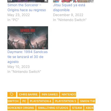
Simon the Sorcerer –
Jitsu Squad ya está
Origins hace su regreso
disponible
May 23, 2022
December 9, 2022
In "PC"
In "Nintendo Switch"
Daymare: 1994 Sandcas
tle se lanzará el 30 de
agosto
May 10, 2023
In "Nintendo Switch"
CHRIS BARRIE
ININ GAMES
NINTENDO
SWITCH
PC
PLAYSTATION 4
PLAYSTATION 5
SIMON THE
SORCERER ORIGINS
SMALLTHING STUDIOS
STEAM
XBOX