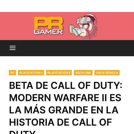
Skip
Blog dedicado a brindar noticias sobre videojuegos,
to
PR-Gamer
películas y series
content
PC
PLAYSTATION 4
PLAYSTATION 5
XBOX ONE
XBOX SERIES X
BETA DE CALL OF DUTY:
MODERN WARFARE II ES
LA MÁS GRANDE EN LA
HISTORIA DE CALL OF