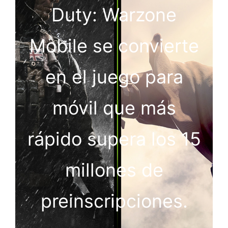
Duty: Warzone
Mobile se convierte
en el juego para
móvil que más
rápido supera los 15
millones de
preinscripciones.