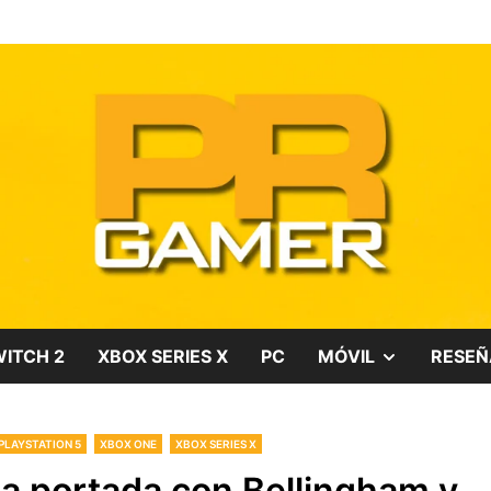
gos, películas y series
SHOW
ITCH 2
XBOX SERIES X
PC
MÓVIL
RESEÑ
SUB
PLAYSTATION 5
XBOX ONE
XBOX SERIES X
MENU
a portada con Bellingham y