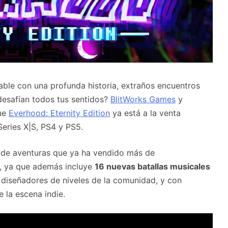
able con una profunda historia, extraños encuentros
desafían todos tus sentidos?
BlitWorks Games
y
que
Everhood: Eternity Edition
ya está a la venta
eries X|S, PS4 y PS5.
PG de aventuras que ya ha vendido más de
, ya que además incluye
16 nuevas batallas musicales
diseñadores de niveles de la comunidad, y con
 la escena indie.