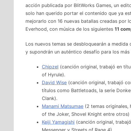
acción publicada por BlitWorks Games, un edit
solo han querido portar el contenido que ya es
mejorarlo con 16 nuevas batallas creadas por 
Everhood, con música de los siguientes
11 com
Los nuevos temas se desbloquearán a medida que
y supondrán un auténtico desafío para los más 
Chipzel
(canción original, trabajó en 
of Hyrule).
David Wise
(canción original, trabajó 
títulos como Battletoads, la serie Don
Clank).
Manami Matsumae
(2 temas originales, 
of the Joker, Shovel Knight entre otros)
Keiji Yamagishi
(canción original, traba
Messenger y Streets of Rage 4).