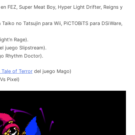
 en FEZ, Super Meat Boy, Hyper Light Drifter, Reigns y
n Taiko no Tatsujin para Wii, PiCTOBiTS para DSiWare,
ight’n Rage).
l juego Slipstream).
go Rhythm Doctor).
 Tale of Terror
del juego Mago)
Vs Pixel)