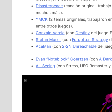
Disasterpeace
(canción original, trabajó
muchos más.).
YMCK
(2 temas originales, trabajaron e
entre otros juegos).
Gonzalo Varela
(con
Destiny
del juego F
Stefan Moser
(con
Forgotten Strategy
de
AceMan
(con
2-2N Unreachable
del jue
Evan “Noteblock” Goertzen
(con
A Dark
All-Seeing
(con Stress, UFO Remaster y 