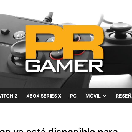
gos, películas y series
SHOW
ITCH 2
XBOX SERIES X
PC
MÓVIL
RESEÑ
SUB
MENU
ion ya está disponible para