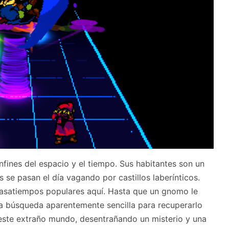
nfines del espacio y el tiempo. Sus habitantes son un
 se pasan el día vagando por castillos laberínticos.
pasatiempos populares aquí. Hasta que un gnomo le
a búsqueda aparentemente sencilla para recuperarlo
 este extraño mundo, desentrañando un misterio y una