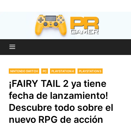
Skip
Blog dedicado a brindar noticias sobre videojuegos,
to
PR-Gamer
películas y series
content
NINTENDO SWITCH
PC
PLAYSTATION 4
PLAYSTATION 5
¡FAIRY TAIL 2 ya tiene
fecha de lanzamiento!
Descubre todo sobre el
nuevo RPG de acción