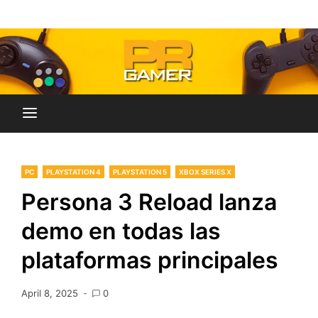
Skip
Blog dedicado a brindar noticias sobre videojuegos,
to
PR-Gamer
películas y series
content
PC
PLAYSTATION 4
PLAYSTATION 5
XBOX SERIES X
Persona 3 Reload lanza
demo en todas las
plataformas principales
April 8, 2025
0