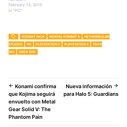
February 13, 2015
In "PC"
KOMBAT PACK
MORTAL KOMBAT X
NETHERREALMS
STUDIOS
PC
PLAYSTATION 3
PLAYSTATION 4
XBOX
360
XBOX ONE
Post
Konami confirma
Nueva información
que Kojima seguirá
para Halo 5: Guardians
navigation
envuelto con Metal
Gear Solid V: The
Phantom Pain