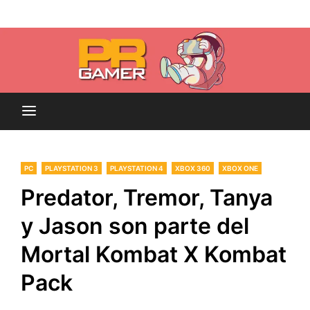
Skip
Blog dedicado a brindar noticias sobre videojuegos,
to
PR-Gamer
películas y series
content
PC
PLAYSTATION 3
PLAYSTATION 4
XBOX 360
XBOX ONE
Predator, Tremor, Tanya
y Jason son parte del
Mortal Kombat X Kombat
Pack