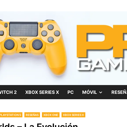
gos, películas y series
SHOW
ITCH 2
XBOX SERIES X
PC
MÓVIL
RESEÑ
SUB
PLAYSTATION 5
RESEÑAS
XBOX ONE
XBOX SERIES X
MENU
lds – La Evolución