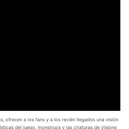
 ofrecen a los fans y a los recién llegados una visión
sticas del juego, monstruos y las criaturas de
Visions