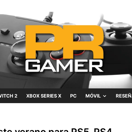
gos, películas y series
SHOW
ITCH 2
XBOX SERIES X
PC
MÓVIL
RESEÑ
SUB
MENU
ste verano para PS5, PS4,