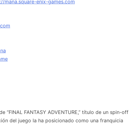
s://mana.square-enix-games.com
.com
xna
ame
 de “FINAL FANTASY ADVENTURE,” título de un spin-off
ción del juego la ha posicionado como una franquicia