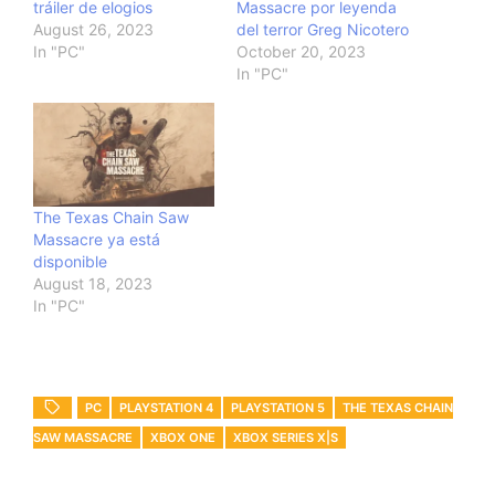
tráiler de elogios
Massacre por leyenda
August 26, 2023
del terror Greg Nicotero
In "PC"
October 20, 2023
In "PC"
The Texas Chain Saw
Massacre ya está
disponible
August 18, 2023
In "PC"
PC
PLAYSTATION 4
PLAYSTATION 5
THE TEXAS CHAIN
SAW MASSACRE
XBOX ONE
XBOX SERIES X|S